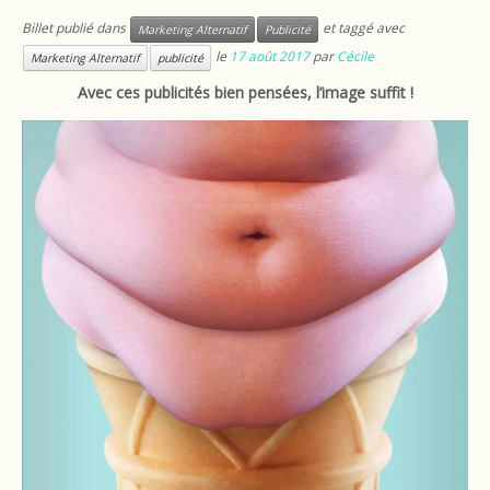
Billet publié dans
et taggé avec
Marketing Alternatif
Publicité
le
17 août 2017
par
Cécile
Marketing Alternatif
publicité
Avec ces publicités bien pensées, l’image suffit !