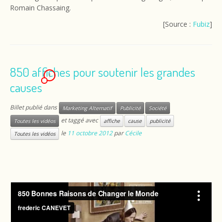
Romain Chassaing.
[Source :
Fubiz
]
850 affiches pour soutenir les grandes
1
causes
Billet publié dans
Marketing Alternatif
Publicité
Société
et taggé avec
Toutes les vidéos
affiche
cause
publicité
le
11 octobre 2012
par
Cécile
Toutes les vidéos