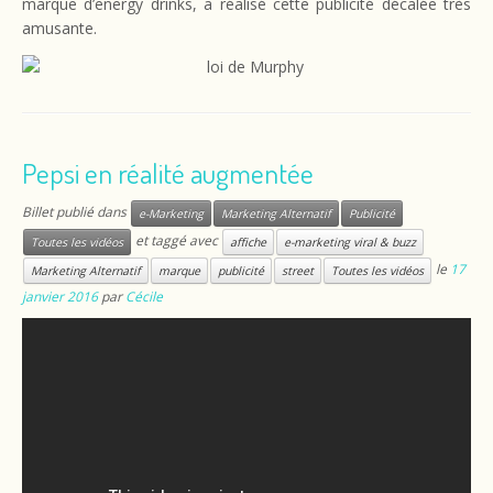
marque d’energy drinks, a réalisé cette publicité décalée très
amusante.
Pepsi en réalité augmentée
Billet publié dans
e-Marketing
Marketing Alternatif
Publicité
et taggé avec
Toutes les vidéos
affiche
e-marketing viral & buzz
le
17
Marketing Alternatif
marque
publicité
street
Toutes les vidéos
janvier 2016
par
Cécile