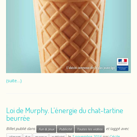
(suite…)
Loi de Murphy. L’énergie du chat-tartine
beurrée
Billet publié dans
et taggé avec
Fun & Jeux
Publicité
Toutes les vidéos
le
2 novembre 2016
par
Cécile
aliment
fun
marque
publicité