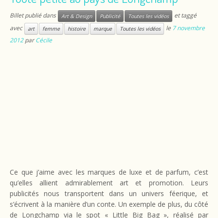
Billet publié dans
et taggé
Art & Design
Publicité
Toutes les vidéos
avec
le
7 novembre
art
femme
histoire
marque
Toutes les vidéos
2012
par
Cécile
Ce que j’aime avec les marques de luxe et de parfum, c’est
qu’elles allient admirablement art et promotion. Leurs
publicités nous transportent dans un univers féerique, et
s’écrivent à la manière d’un conte. Un exemple de plus, du côté
de Longchamp via le spot « Little Big Bag », réalisé par