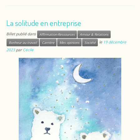
La solitude en entreprise
Billet publié dans
Affirmation-Ressources
Amour & Relations
le
19 décembre
Bonheur au travail
Carrière
Mes opinions
Société
2023
par
Cécile