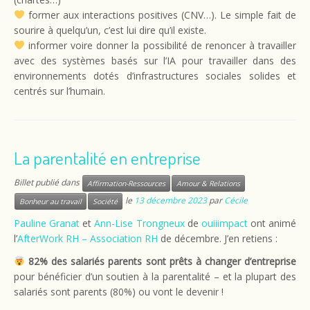
former aux interactions positives (CNV…). Le simple fait de
sourire à quelqu’un, c’est lui dire qu’il existe.
informer voire donner la possibilité de renoncer à travailler
avec des systèmes basés sur l’IA pour travailler dans des
environnements dotés d’infrastructures sociales solides et
centrés sur l’humain.
La parentalité en entreprise
Billet publié dans
Affirmation-Ressources
Amour & Relations
le
13 décembre 2023
par
Cécile
Bonheur au travail
Société
Pauline Granat
et
Ann-Lise Trongneux
de
ouiiimpact
ont animé
l’
AfterWork RH – Association RH
de décembre. J’en retiens :
82% des salariés parents sont prêts à changer d’entreprise
pour bénéficier d’un soutien à la parentalité – et la plupart des
salariés sont parents (80%) ou vont le devenir !