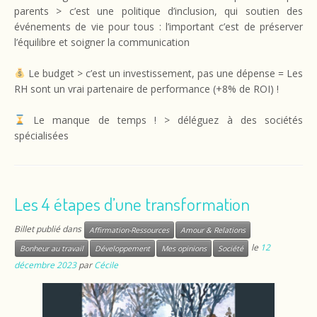
parents > c’est une politique d’inclusion, qui soutien des
événements de vie pour tous : l’important c’est de préserver
l’équilibre et soigner la communication
Le budget > c’est un investissement, pas une dépense = Les
RH sont un vrai partenaire de performance (+8% de ROI) !
Le manque de temps ! > déléguez à des sociétés
spécialisées
Les 4 étapes d’une transformation
Billet publié dans
Affirmation-Ressources
Amour & Relations
le
12
Bonheur au travail
Développement
Mes opinions
Société
décembre 2023
par
Cécile