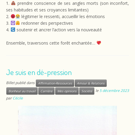
1.
prendre conscience de ses angles morts (son inconfort,
ses habitudes et ses croyances limitantes)
2.
légitimer le ressenti, accueillir les émotions
3.
redonner des perspectives
4.
soutenir et ancrer l’action vers la nouveauté
Ensemble, traversons cette forêt enchantée…
Je suis en dé-pression
Billet publié dans
Affirmation-Ressources
Amour & Relations
le
5 décembre 2023
Bonheur au travail
Carrière
Mes opinions
Société
par
Cécile