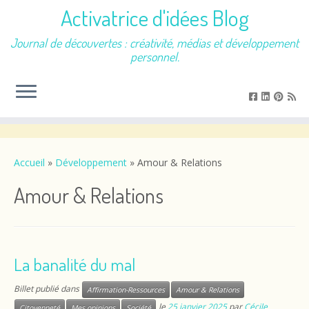
Activatrice d'idées Blog
Journal de découvertes : créativité, médias et développement
personnel.
Passer
au
contenu
Accueil
»
Développement
»
Amour & Relations
Amour & Relations
La banalité du mal
Billet publié dans
Affirmation-Ressources
Amour & Relations
le
25 janvier 2025
par
Cécile
Citoyenneté
Mes opinions
Société