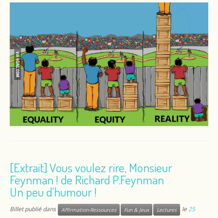
[Extrait] Vous voulez rire, Monsieur
Feynman ! de Richard P.Feynman
Un peu d’humour !
Billet publié dans
le
25
Affirmation-Ressources
Fun & Jeux
Lectures