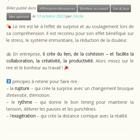
Billet publié dans
Affirmation-Ressources
Bonheur au travail
Fun & Jeux
le
13 octobre 2023
par
Cécile
Mes opinions
Le rire est lié à l’effet de surprise et au soulagement lors de
sa compréhension. Il est reconnu pour son effet bénéfique sur
le stress, le système immunitaire, la réduction de la douleur.
En entreprise,
il crée du lien, de la cohésion – et facilite la
collaboration, la créativité, la productivité.
Alors misez sur le
rire et le bonheur au travail !
principes à retenir pour faire rire :
– la
rupture
– qui crée la surprise avec un changement brusque
d’intensité, d’émotion.
– le
rythme
– qui donne le bon timing pour maintenir la
tension, délivrer les pauses et les punchlines.
– l’
exagération
– qui crée la distance comique avec la réalité.