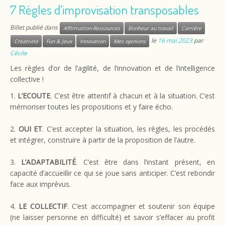
7 Règles d’improvisation transposables
Billet publié dans
Affirmation-Ressources
Bonheur au travail
Carrière
le
16 mai 2023
par
Créativité
Fun & Jeux
Innovation
Mes opinions
Cécile
Les règles d’or de l’agilité, de l’innovation et de l’intelligence
collective !
1.
L’ECOUTE
. C’est être attentif à chacun et à la situation. C’est
mémoriser toutes les propositions et y faire écho.
2.
OUI ET
. C’est accepter la situation, les règles, les procédés
et intégrer, construire à partir de la proposition de l’autre.
3.
L’ADAPTABILITÉ
. C’est être dans l’instant présent, en
capacité d’accueillir ce qui se joue sans anticiper. C’est rebondir
face aux imprévus.
4.
LE COLLECTIF
. C’est accompagner et soutenir son équipe
(ne laisser personne en difficulté) et savoir s’effacer au profit