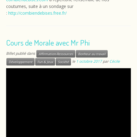
coutumes, suite à un sondage sur
:
http://combiendebises.free.fr/
Cours de Morale avec Mr Phi
Billet publié dans
Affirmation-Ressources
Bonheur au travail
le
1 octobre 2017
par
Cécile
Développement
Fun & Jeux
Société