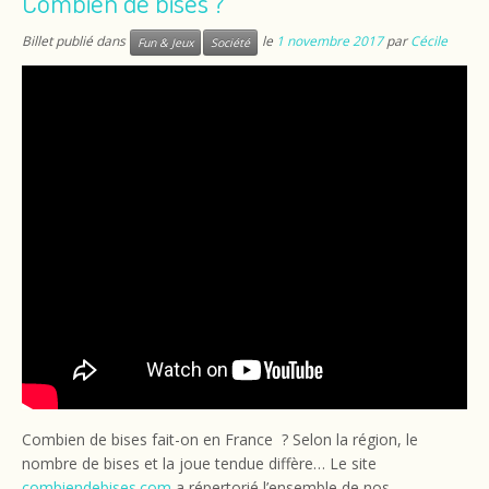
Combien de bises ?
Billet publié dans
le
1 novembre 2017
par
Cécile
Fun & Jeux
Société
Combien de bises fait-on en France ? Selon la région, le
nombre de bises et la joue tendue diffère… Le site
combiendebises.com
a répertorié l’ensemble de nos