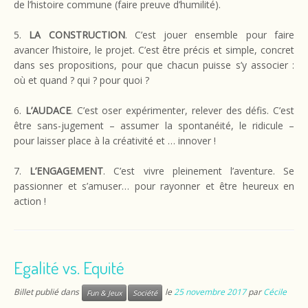
de l’histoire commune (faire preuve d’humilité).
5.
LA CONSTRUCTION
. C’est jouer ensemble pour faire
avancer l’histoire, le projet. C’est être précis et simple, concret
dans ses propositions, pour que chacun puisse s’y associer :
où et quand ? qui ? pour quoi ?
6.
L’AUDACE
. C’est oser expérimenter, relever des défis. C’est
être sans-jugement – assumer la spontanéité, le ridicule –
pour laisser place à la créativité et … innover !
7.
L’ENGAGEMENT
. C’est vivre pleinement l’aventure. Se
passionner et s’amuser… pour rayonner et être heureux en
action !
Egalité vs. Equité
Billet publié dans
le
25 novembre 2017
par
Cécile
Fun & Jeux
Société