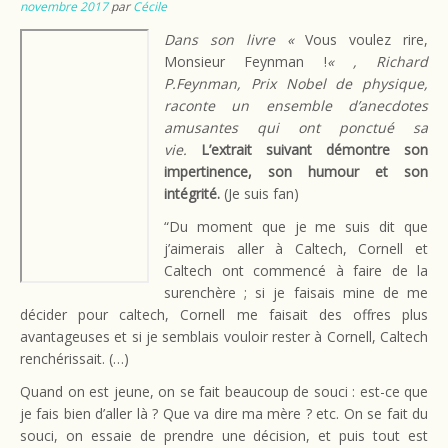
novembre 2017
par
Cécile
Dans son livre «
Vous voulez rire,
Monsieur Feynman !
« , Richard
P.Feynman, Prix Nobel de physique,
raconte un ensemble d’anecdotes
amusantes qui ont ponctué sa
vie.
L’extrait suivant démontre son
impertinence, son humour et son
intégrité.
(Je suis fan)
“Du moment que je me suis dit que
j’aimerais aller à Caltech, Cornell et
Caltech ont commencé à faire de la
surenchère ; si je faisais mine de me
décider pour caltech, Cornell me faisait des offres plus
avantageuses et si je semblais vouloir rester à Cornell, Caltech
renchérissait. (…)
Quand on est jeune, on se fait beaucoup de souci : est-ce que
je fais bien d’aller là ? Que va dire ma mère ? etc. On se fait du
souci, on essaie de prendre une décision, et puis tout est