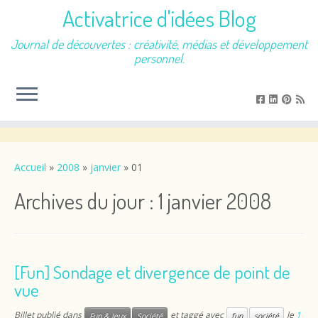
Activatrice d'idées Blog
Journal de découvertes : créativité, médias et développement
personnel.
Passer
au
contenu
Accueil
»
2008
»
janvier
»
01
Archives du jour :
1 janvier 2008
[Fun] Sondage et divergence de point de
vue
Billet publié dans
et taggé avec
le
1
Fun & Jeux
Société
fun
société