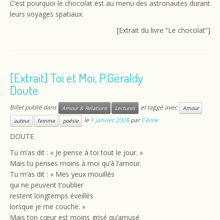
C’est pourquoi le chocolat est au menu des astronautes durant
leurs voyages spatiaux.
[Extrait du livre “Le chocolat”]
[Extrait] Toi et Moi, P.Géraldy
Doute
Billet publié dans
et taggé avec
Amour & Relations
Lectures
Amour
le
1 janvier 2008
par
Cécile
auteur
femme
poésie
DOUTE
Tu m’as dit : « Je pense à toi tout le jour. »
Mais tu penses moins à moi qu’à l’amour.
Tu m’as dit : « Mes yeux mouillés
qui ne peuvent t’oublier
restent longtemps éveillés
lorsque je me couche. »
Mais ton cœur est moins grisé qu’amusé.