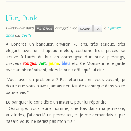
[Fun] Punk
Billet publié dans
et taggé avec
le
1 janvier
Fun & Jeux
couleur
fun
2008
par
Cécile
A Londres un banquier, environ 70 ans, très sérieux, très
élégant avec un chapeau melon, costume trois pièces se
trouve à l’arrêt du bus en compagnie d’un punk, piercings,
cheveux
rouges
,
vert
,
jaune
,
bleu
, etc. Ce Monsieur le regarde
avec un air méprisant, alors le punk offusqué lui dit :
“Vous avez un problème ? Pas étonnant en vous voyant, je
doute que vous n’avez jamais rien fait d’excentrique dans votre
pauvre vie. “
Le banquier le considère un instant, pour lui répondre :
“Détrompez vous jeune homme, une fois dans ma jeunesse,
aux Indes, j’ai enculé un perroquet, et je me demandais si par
hasard vous ne seriez pas mon fils “