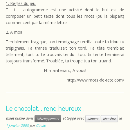
1. Règles du jeu.
T… t… tautogramme est une activité dont le but est de
composer un petit texte dont tous les mots (où la plupart)
commencent par la même lettre.
2. A moi!
Terriblement tragique, ton témoignage terrifia toute ta tribu: tu
trépignais. Ta transe traduisait ton tord. Ta tête tremblait
tellement, tant tu te trouvais tendu : tout tir tenté terminerai
toujours transformé. Troublée, ta troupe tua ton truand.
Et maintenant, A vous!
http://www.mots-de-tete.com/
Le chocolat… rend heureux !
Billet publié dans
et taggé avec
le
Développement
aliment
bien-être
1 janvier 2008
par
Cécile