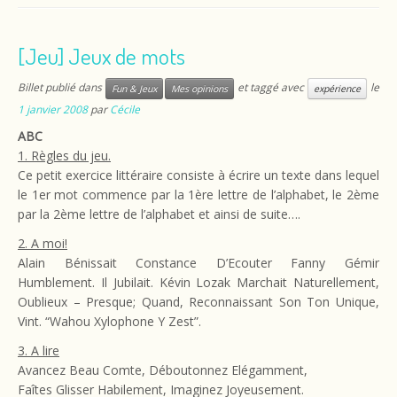
[Jeu] Jeux de mots
Billet publié dans
et taggé avec
le
Fun & Jeux
Mes opinions
expérience
1 janvier 2008
par
Cécile
ABC
1. Règles du jeu.
Ce petit exercice littéraire consiste à écrire un texte dans lequel
le 1er mot commence par la 1ère lettre de l’alphabet, le 2ème
par la 2ème lettre de l’alphabet et ainsi de suite….
2. A moi!
Alain Bénissait Constance D’Ecouter Fanny Gémir
Humblement. Il Jubilait. Kévin Lozak Marchait Naturellement,
Oublieux – Presque; Quand, Reconnaissant Son Ton Unique,
Vint. “Wahou Xylophone Y Zest”.
3. A lire
Avancez Beau Comte, Déboutonnez Elégamment,
Faîtes Glisser Habilement, Imaginez Joyeusement.