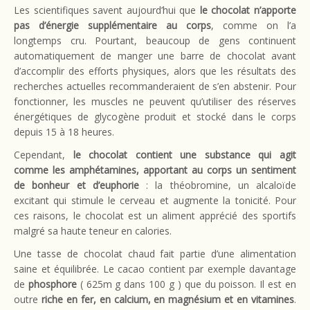
Les scientifiques savent aujourd’hui que
le chocolat n’apporte
pas d’énergie supplémentaire au corps
, comme on l’a
longtemps cru. Pourtant, beaucoup de gens continuent
automatiquement de manger une barre de chocolat avant
d’accomplir des efforts physiques, alors que les résultats des
recherches actuelles recommanderaient de s’en abstenir. Pour
fonctionner, les muscles ne peuvent qu’utiliser des réserves
énergétiques de glycogène produit et stocké dans le corps
depuis 15 à 18 heures.
Cependant,
le chocolat contient une substance qui agit
comme les amphétamines, apportant au corps un sentiment
de bonheur et d’euphorie
: la théobromine, un alcaloïde
excitant qui stimule le cerveau et augmente la tonicité. Pour
ces raisons, le chocolat est un aliment apprécié des sportifs
malgré sa haute teneur en calories.
Une tasse de chocolat chaud fait partie d’une alimentation
saine et équilibrée. Le cacao contient par exemple davantage
de
phosphore
( 625m g dans 100 g ) que du poisson. Il est en
outre
riche en fer, en calcium, en magnésium et en vitamines
.