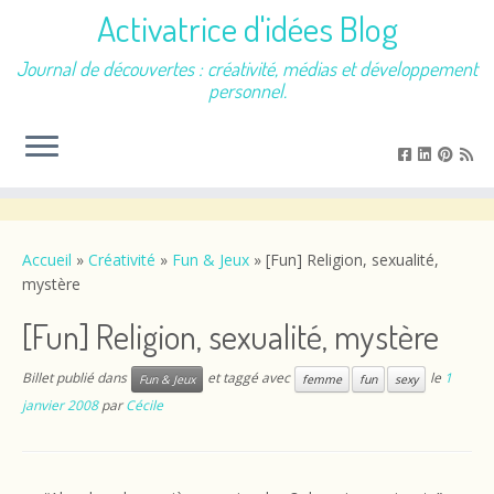
Activatrice d'idées Blog
Journal de découvertes : créativité, médias et développement
personnel.
Passer
au
contenu
Accueil
»
Créativité
»
Fun & Jeux
»
[Fun] Religion, sexualité,
mystère
[Fun] Religion, sexualité, mystère
Billet publié dans
et taggé avec
le
1
Fun & Jeux
femme
fun
sexy
janvier 2008
par
Cécile