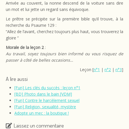
Arrivée au couvent, la nonne descend de la voiture sans dire
un mot et lui jette un regard sans équivoque.
Le prêtre se précipite sur la première bible qu’il trouve, à la
recherche du Psaume 129 :
“Allez de l’avant, cherchez toujours plus haut, vous trouverez la
gloire ”
Morale de la leçon 2
:
Au travail, soyez toujours bien informé ou vous risquez de
passer à côté de belles occasions…
Leçon [
n°1
|
n°2
|
n°3
]
A lire aussi
[Fun] Les clés du succès : leçon n°1
[BD] Photo dans le bain [VDM]
[Fun] Contre le harcèlement sexuel
[Fun] Religion, sexualité, mystère
Adopte un mec : la boutique !
Laissez un commentaire