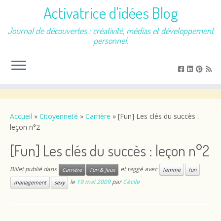
Activatrice d'idées Blog
Journal de découvertes : créativité, médias et développement
personnel.
Passer
au
contenu
Accueil
»
Citoyenneté
»
Carrière
»
[Fun] Les clés du succès :
leçon n°2
[Fun] Les clés du succès : leçon n°2
Billet publié dans
et taggé avec
Carrière
Fun & Jeux
femme
fun
le
19 mai 2009
par
Cécile
management
sexy