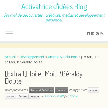
Activatrice d'idées Blog
Journal de découvertes : créativité, médias et développement
personnel.
Passer
au
contenu
Accueil
»
Développement
»
Amour & Relations
»
[Extrait] Toi
et Moi, P.Géraldy Doute
[Extrait] Toi et Moi, P.Géraldy
Doute
Billet publié dans
et taggé avec
Amour & Relations
Lectures
Amour
le
1 janvier 2008
par
Cécile
auteur
femme
poésie