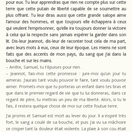
pour eux. Tu leur apprendras que rien ne compte plus sur cette
terre que cette putain de liberté capable de se soumettre au
plus offrant. Tu leur diras aussi que cette grande salope aime
l’amour des hommes, et que toujours elle échappera à ceux
qui veulent l’emprisonner, qu’elle ira toujours donner la victoire
à celui qui la respecte sans jamais espérer la garder dans son
lit. Dis-leur Jeannot, dis-leur de raconter tout cela de ma part,
avec leurs mots à eux, ceux de leur époque. Les miens ne sont
faits que des accents de mon pays, du sang que j’ai dans la
bouche et sur les mains.
– Arrête, Samuel, tu t’épuises pour rien.
– Jeannot, fais-moi cette promesse : jure-moi qu’un jour tu
aimeras. J’aurais tant voulu pouvoir le faire, tant voulu pouvoir
aimer. Promets-moi que tu porteras un enfant dans tes bras et
que dans le premier regard de vie que tu lui donneras, dans ce
regard de père, tu mettras un peu de ma liberté. Alors, si tu le
fais, il restera quelque chose de moi sur cette foutue terre.
J’ai promis et Samuel est mort au lever du jour. Il a inspiré très
fort, le sang a coulé de sa bouche, et puis j’ai vu sa mâchoire
se crisper tant la douleur était violente. La plaie à son cou était