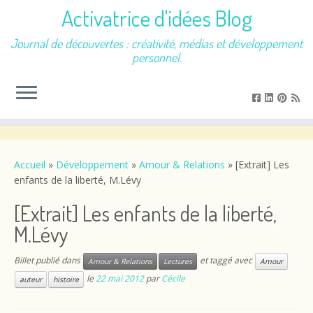
Activatrice d'idées Blog
Journal de découvertes : créativité, médias et développement
personnel.
Passer
au
contenu
Accueil
»
Développement
»
Amour & Relations
»
[Extrait] Les
enfants de la liberté, M.Lévy
[Extrait] Les enfants de la liberté,
M.Lévy
Billet publié dans
et taggé avec
Amour & Relations
Lectures
Amour
le
22 mai 2012
par
Cécile
auteur
histoire