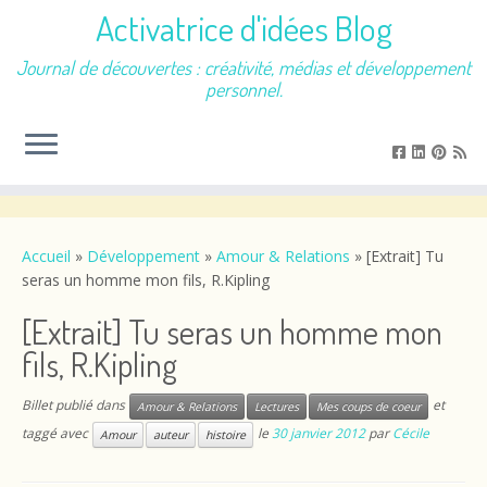
Activatrice d'idées Blog
Journal de découvertes : créativité, médias et développement
personnel.
Passer
au
contenu
Accueil
»
Développement
»
Amour & Relations
»
[Extrait] Tu
seras un homme mon fils, R.Kipling
[Extrait] Tu seras un homme mon
fils, R.Kipling
Billet publié dans
et
Amour & Relations
Lectures
Mes coups de coeur
taggé avec
le
30 janvier 2012
par
Cécile
Amour
auteur
histoire