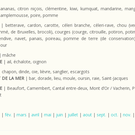
nanas, citron niçois, clémentine, kiwi, kumquat, mandarine, mang
pamplemousse, poire, pomme
| betterave, cardon, carotte, céleri branche, céleri-rave, chou (ve
mmé, de Bruxelles, brocoli), courges (courge, citrouille, potiron, pot
endive, navet, panais, poireau, pomme de terre (de conservation), 
bour
| mâche
E
| ail, échalote, oignon
 chapon, dinde, oie, lièvre, sanglier, escargots
 DE LA MER
| bar, dorade, lieu, moule, oursin, raie, Saint-Jacques
E
| Beaufort, Camembert, Cantal entre-deux, Mont d’Or / Vacherin, 
t
|
fév.
|
mars
|
avril
|
mai
|
juin
|
juillet
|
aout
|
sept.
|
oct.
|
nov.