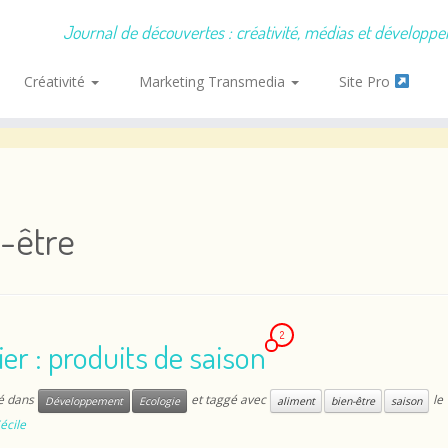
Journal de découvertes : créativité, médias et développ
Créativité
Marketing Transmedia
Site Pro
-être
2
er : produits de saison
ié dans
et taggé avec
le
Développement
Ecologie
aliment
bien-être
saison
écile