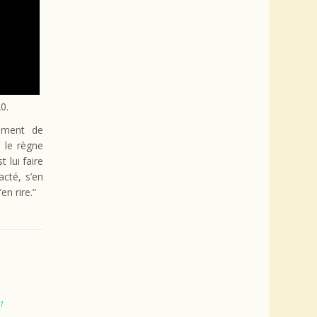
0.
ement de
 le règne
 lui faire
acté, s’en
en rire.”
1