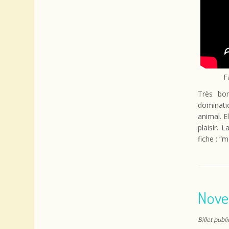
F
Très bo
dominati
animal. E
plaisir. 
fiche : “m
Nove
Billet publ