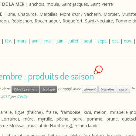
 DE LA MER
| anchois, moule, Saint-Jacques, Saint Pierre
E
| Brie, Chaource, Maroilles, Mont d’Or / Vacherin, Morbier, Munst
icodon, Reblochon, Rocamadour, Roquefort, Saint-Nectaire, Tomme d
|
fév.
|
mars
|
avril
|
mai
|
juin
|
juillet
|
aout
|
sept.
|
oct.
|
nov.
1
embre : produits de saison
ié dans
et taggé avec
le
Développement
Ecologie
aliment
bien-être
saison
 2017
par
Cécile
irelle, figue (fraîche), fraise, framboise, kiwi, melon, mirabelle 
 Lorraine), mûre, myrtille, pêche, poire, pomme, prune, quetsch
as de Moissac, muscat de Hambourg), reine-claude
| artichaut, aubergine, betterave, blette (ou bette), brocolis, carott