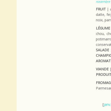
novembre 
FRUIT
| a
datte, fe
noix, pa
LÉGUME
chou, cho
potimarr
conservat
SALADE
|
CHAMPI
AROMAT
VIANDE
|
PRODUIT
FROMAG
Parmesan
[
janv.