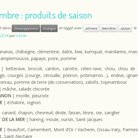
mbre : produits de saison
ié dans
et taggé avec
le
Développement
Ecologie
aliment
bien-être
saison
2018
par
Cécile
nanas, châtaigne, clémentine, datte, kiwi, kumquat, mandarine, man
pamplemousse, papaye, poire, pomme
| betterave, brocoli, cardon, carotte, céleri-rave, chou, chou de 
e, courges (courge, citrouille, potiron, potimarron…), endive, igna
oireau, pomme de terre (de conservation), salsifis, topinambour
 mâche, salade chicorée
GNON
| morille, pleurote
E
| échalote, oignon
 canard, chapon, chevreuil, dinde, faisan, lièvre, oie, sanglier
 DE LA MER
| hareng, moule, oursin, Saint-Jacques
E
| Beaufort, Camembert, Mont d’Or / Vacherin, Ossau-Iraty, Parmes
, Saint-Nectaire