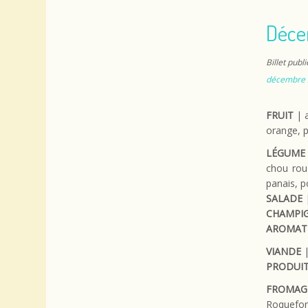
Déce
Billet publ
décembre 
FRUIT
| a
orange, 
LÉGUME
chou roug
panais, p
SALADE
|
CHAMPI
AROMAT
VIANDE
|
PRODUIT
FROMAG
Roquefort