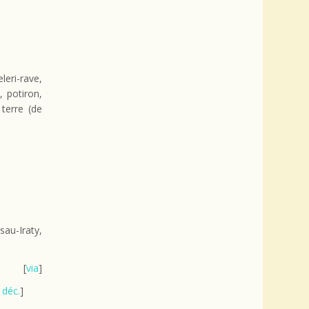
leri-rave,
, potiron,
terre (de
au-Iraty,
[
via
]
|
déc.
]