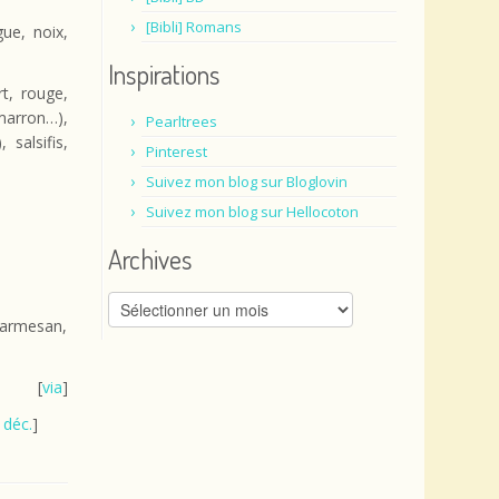
[Bibli] Romans
ue, noix,
Inspirations
rt, rouge,
imarron…),
Pearltrees
salsifis,
Pinterest
Suivez mon blog sur Bloglovin
Suivez mon blog sur Hellocoton
Archives
Archives
Parmesan,
[
via
]
|
déc.
]