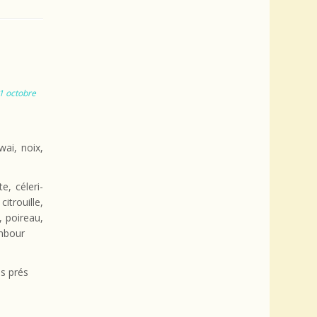
1 octobre
wai, noix,
e, céleri-
trouille,
, poireau,
ambour
es prés