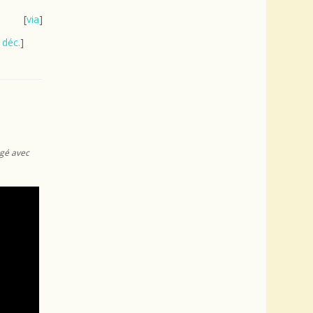
[
via
]
|
déc.
]
gé avec