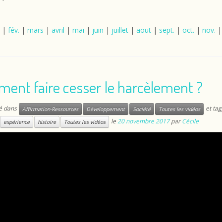
|
fév.
|
mars
|
avril
|
mai
|
juin
|
juillet
|
aout
|
sept.
|
oct.
|
nov.
ent faire cesser le harcèlement ?
ié dans
et tag
Affirmation-Ressources
Développement
Société
Toutes les vidéos
le
20 novembre 2017
par
Cécile
expérience
histoire
Toutes les vidéos