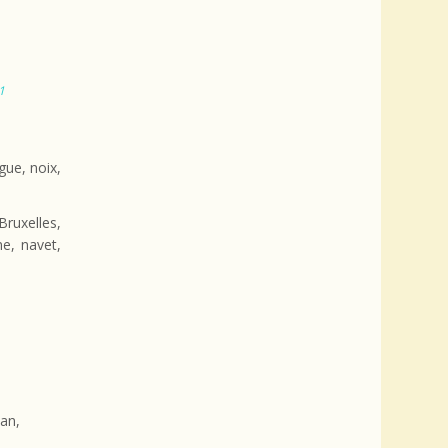
1
gue, noix,
Bruxelles,
me, navet,
an,