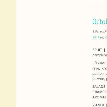
Octob
Billet publ
2017
par
C
_
FRUIT
| a
pamplemo
LÉGUME
rave, ch
potiron, 
poivron, 
SALADE
|
CHAMPI
AROMAT
VIANDE
|