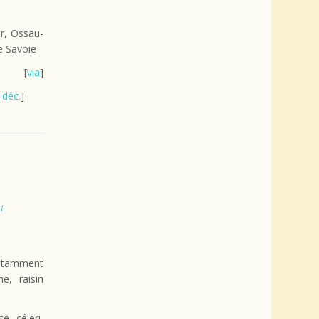
er, Ossau-
e Savoie
[
via
]
|
déc.
]
1
(notamment
e, raisin
e, céleri,