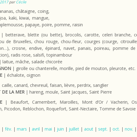
2017
par
Cécile
nanas, châtaigne, coing,
ijoa, kaki, kiwai, mangue,
mplemousse, papaye, poire, pomme, raisin
| betterave, blette (ou bette), brocolis, carotte, celeri branche, ce
u de Bruxelles, chou rouge, chou-fleur, courges (courge, citrouille
on…), crosne, endive, épinard, navet, panais, poireau, pomme de 
ion), radis rose, salsifi, topinambour
 laitue, mâche, salade chicorée
GNON
| girolle ou chanterelle, morille, pied de mouton, pleurote, etc.
E
| échalote, oignon
 caille, canard, chevreuil, faisan, lièvre, perdrix, sanglier
 DE LA MER
| hareng, moule, Saint Jacques, Saint Pierre
E
| Beaufort, Camembert, Maroilles, Mont d’Or / Vacherin, Oss
, Picodon, Reblochon, Roquefort, Saint-Nectaire, Tomme de Savoie
|
fév.
|
mars
|
avril
|
mai
|
juin
|
juillet
|
aout
|
sept.
|
oct.
|
nov.