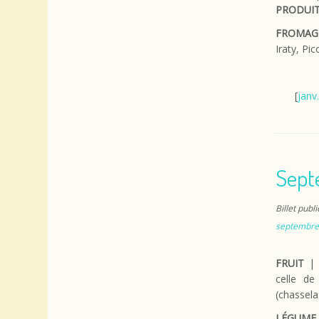
PRODUIT
FROMAG
Iraty, P
[
janv.
Sept
Billet publ
septembre
_
FRUIT
| a
celle de
(chassel
LÉGUME