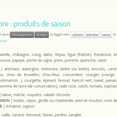
re : produits de saison
ié dans
et taggé avec
le
Développement
Ecologie
aliment
bien-être
saison
écile
irelle, châtaigne, coing, datte, feijoa, figue (fraîche), framboise, ki
usse, papaye, pêche de vigne, poire, pomme, quetsche, raisin
| artichaut, aubergine, betterave, blette (ou bette), brocolis, carott
ou, chou de Bruxelles, chou-fleur, concombre, courges (courge, ci
potimarron…), courgette, épinard, fenouil, haricot vert, navet, panais
pomme de terre (de conservation), radis rose, salsifi, tomate, topin
 laitue, mâche, roquette, salade chicorée
GNON
| bolets, cèpes, girolle ou chanterelle, pied de mouton, rosé d
E
| échalote, oignon
 caille, canard, chevreuil, faisan, perdrix, sanglier