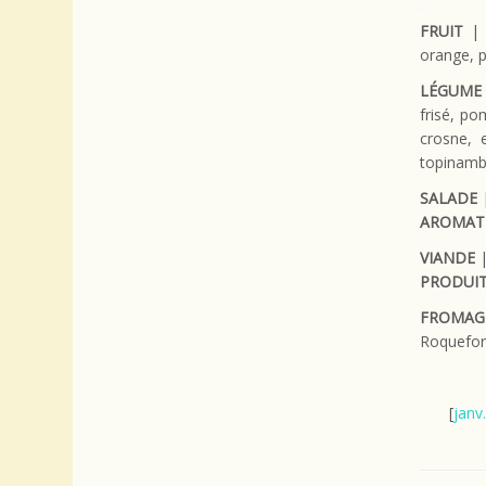
_
FRUIT
| a
orange, 
LÉGUME
frisé, po
crosne, 
topinam
SALADE
AROMAT
VIANDE
|
PRODUIT
FROMAG
Roquefor
[
janv.