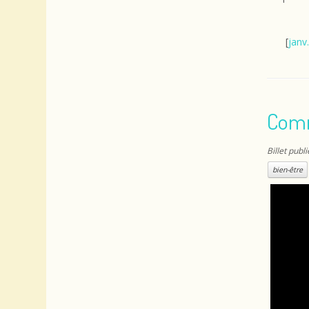
[
janv.
Comm
Billet publ
bien-être