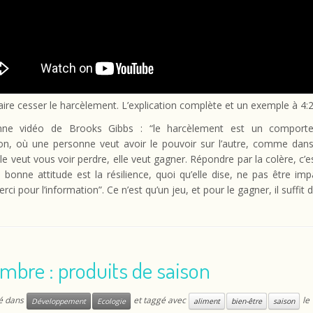
aire cesser le harcèlement. L’explication complète et un exemple à 4:2
nne vidéo de Brooks Gibbs : “le harcèlement est un comport
on, où une personne veut avoir le pouvoir sur l’autre, comme dans
lle veut vous voir perdre, elle veut gagner. Répondre par la colère, c’est
La bonne attitude est la résilience, quoi qu’elle dise, ne pas être imp
erci pour l’information”. Ce n’est qu’un jeu, et pour le gagner, il suffit d’
mbre : produits de saison
ié dans
et taggé avec
le
Développement
Ecologie
aliment
bien-être
saison