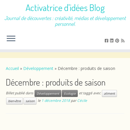
Activatrice d'idées Blog
Journal de découvertes : créativité, médias et développement
personnel.
Passer
au
contenu
Accueil
»
Développement
»
Décembre : produits de saison
Décembre : produits de saison
Billet publié dans
et taggé avec
Développement
Ecologie
aliment
le
1 décembre 2018
par
Cécile
bien-être
saison