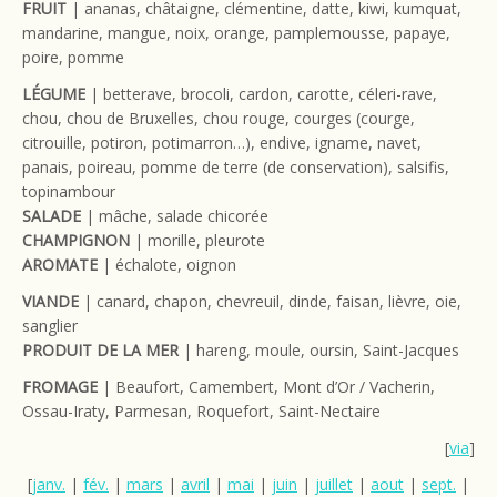
FRUIT
| ananas, châtaigne, clémentine, datte, kiwi, kumquat,
mandarine, mangue, noix, orange, pamplemousse, papaye,
poire, pomme
LÉGUME
| betterave, brocoli, cardon, carotte, céleri-rave,
chou, chou de Bruxelles, chou rouge, courges (courge,
citrouille, potiron, potimarron…), endive, igname, navet,
panais, poireau, pomme de terre (de conservation), salsifis,
topinambour
SALADE
| mâche, salade chicorée
CHAMPIGNON
| morille, pleurote
AROMATE
| échalote, oignon
VIANDE
| canard, chapon, chevreuil, dinde, faisan, lièvre, oie,
sanglier
PRODUIT DE LA MER
| hareng, moule, oursin, Saint-Jacques
FROMAGE
| Beaufort, Camembert, Mont d’Or / Vacherin,
Ossau-Iraty, Parmesan, Roquefort, Saint-Nectaire
[
via
]
[
janv.
|
fév.
|
mars
|
avril
|
mai
|
juin
|
juillet
|
aout
|
sept.
|