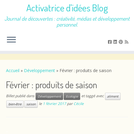
Activatrice d'idées Blog
Journal de découvertes : créativité, médias et développement
personnel.
Passer
au
contenu
Accueil
»
Développement
»
Février : produits de saison
Février : produits de saison
Billet publié dans
et taggé avec
Développement
Ecologie
aliment
le
1 février 2017
par
Cécile
bien-être
saison
_