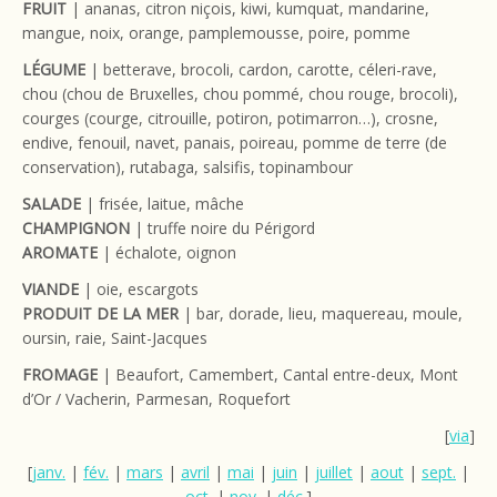
FRUIT
| ananas, citron niçois, kiwi, kumquat, mandarine,
mangue, noix, orange, pamplemousse, poire, pomme
LÉGUME
| betterave, brocoli, cardon, carotte, céleri-rave,
chou (chou de Bruxelles, chou pommé, chou rouge, brocoli),
courges (courge, citrouille, potiron, potimarron…), crosne,
endive, fenouil, navet, panais, poireau, pomme de terre (de
conservation), rutabaga, salsifis, topinambour
SALADE
| frisée, laitue, mâche
CHAMPIGNON
| truffe noire du Périgord
AROMATE
| échalote, oignon
VIANDE
| oie, escargots
PRODUIT DE LA MER
| bar, dorade, lieu, maquereau, moule,
oursin, raie, Saint-Jacques
FROMAGE
| Beaufort, Camembert, Cantal entre-deux, Mont
d’Or / Vacherin, Parmesan, Roquefort
[
via
]
[
janv.
|
fév.
|
mars
|
avril
|
mai
|
juin
|
juillet
|
aout
|
sept.
|
oct.
|
nov.
|
déc.
]