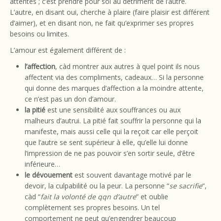
attentes ; c’est prendre pour soi au détriment de l’autre.
L’autre, en disant oui, cherche à plaire (faire plaisir est différent
d’aimer), et en disant non, ne fait qu’exprimer ses propres
besoins ou limites.
L’amour est également différent de :
l’affection
, càd montrer aux autres à quel point ils nous
affectent via des compliments, cadeaux… Si la personne
qui donne des marques d’affection a la moindre attente,
ce n’est pas un don d’amour.
la pitié
est une sensibilité aux souffrances ou aux
malheurs d’autrui. La pitié fait souffrir la personne qui la
manifeste, mais aussi celle qui la reçoit car elle perçoit
que l’autre se sent supérieur à elle, qu’elle lui donne
l’impression de ne pas pouvoir s’en sortir seule, d’être
inférieure…
le dévouement
est souvent davantage motivé par le
devoir, la culpabilité ou la peur. La personne “
se sacrifie
“,
càd “
fait la volonté de qqn d’autre
” et oublie
complètement ses propres besoins. Un tel
comportement ne peut qu’engendrer beaucoup