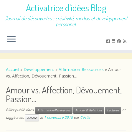
Activatrice d'idées Blog
Journal de découvertes : créativité, médias et développement
personnel.
Passer
au
contenu
Accueil
»
Développement
»
Affirmation-Ressources
»
Amour
vs. Affection, Dévouement, Passion…
Amour vs. Affection, Dévouement,
Passion…
Billet publié dans
et
Affirmation-Ressources
Amour & Relations
Lectures
taggé avec
le
1 novembre 2018
par
Cécile
Amour