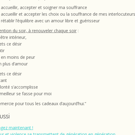
 accueillir, accepter et soigner ma souffrance
 accueillir et accepter les choix ou la souffrance de mes interlocuteur
rétablir l’équilibre avec un amour libre et guérisseur
tention du soir, à renouveler chaque soir
:
tre intérieur,
ets ce désir
tir
 en moins de peur
n plus d’amour
ets ce désir
tant
lonté s’accomplisse
 meilleur se fasse pour moi
remercie pour tous les cadeaux d’aujourd’hui.”
aussi
gez maintenant !
r et violence se transmettent de génération en génération