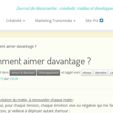
Journal de découvertes : créativité, médias et développ
Créativité
Marketing Transmedia
Site Pro
nt aimer davantage ?
ment aimer davantage ?
ié dans
et taggé avec
Amour & Relations
Développement
Amour
bien-être
c
015
par
Cécile
solution du matin, à renouveler chaque matin
:
ui, pour chaque tension, chaque émotion vive ou négative qui me fai
tion, je veillerai à déployer autant d’amour :