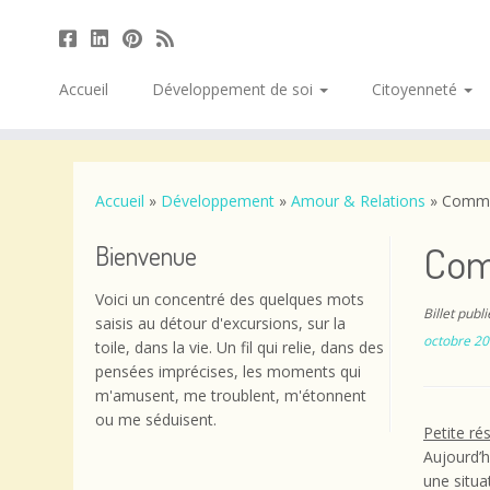
Accueil
Développement de soi
Citoyenneté
Passer
au
contenu
Accueil
»
Développement
»
Amour & Relations
»
Comme
Com
Bienvenue
Voici un concentré des quelques mots
Billet publ
saisis au détour d'excursions, sur la
octobre 2
toile, dans la vie. Un fil qui relie, dans des
pensées imprécises, les moments qui
m'amusent, me troublent, m'étonnent
ou me séduisent.
Petite ré
Aujourd’h
une situa