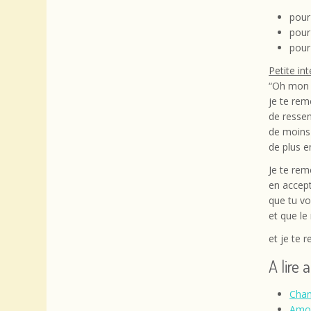
pour
pour
pour 
Petite in
“Oh mon ê
je te rem
de ressen
de moins
de plus e
Je te rem
en accep
que tu vo
et que le
et je te 
A lire 
Chan
Amou