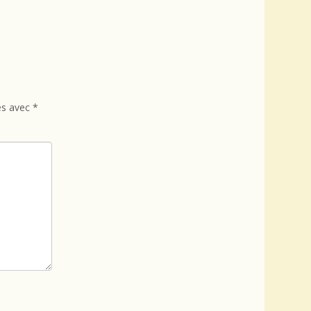
és avec
*