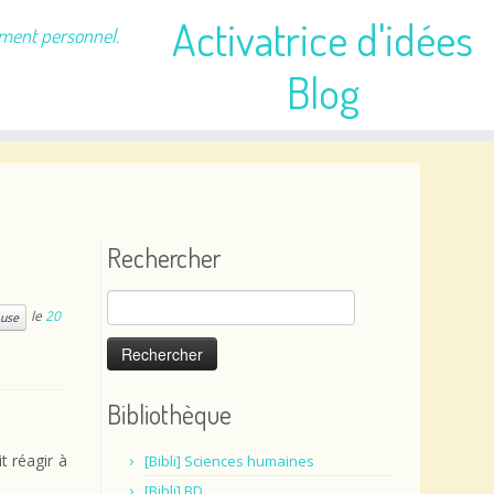
Activatrice d'idées
ement personnel.
Blog
Rechercher
Rechercher :
le
20
ause
Bibliothèque
t réagir à
[Bibli] Sciences humaines
[Bibli] BD