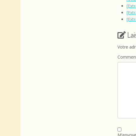
[Ext
[Ext
[Extr
La
Votre adr
Comment
M'envoye