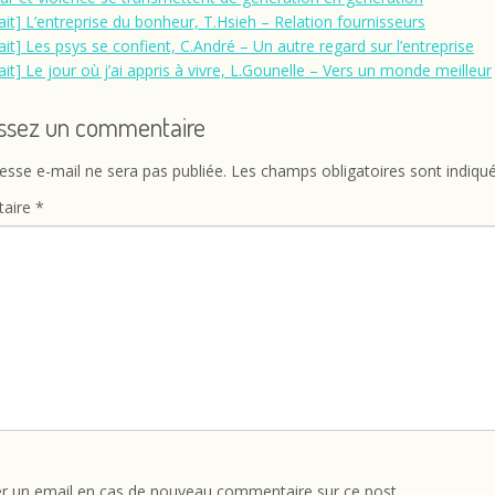
rait] L’entreprise du bonheur, T.Hsieh – Relation fournisseurs
rait] Les psys se confient, C.André – Un autre regard sur l’entreprise
ait] Le jour où j’ai appris à vivre, L.Gounelle – Vers un monde meilleur
issez un commentaire
esse e-mail ne sera pas publiée.
Les champs obligatoires sont indiqu
aire
*
r un email en cas de nouveau commentaire sur ce post