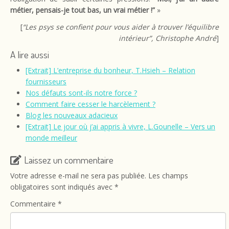
métier, pensais-je tout bas, un vrai métier !”
»
[
“Les psys se confient pour vous aider à trouver l’équilibre
intérieur”, Christophe André
]
A lire aussi
[Extrait] L’entreprise du bonheur, T.Hsieh – Relation
fournisseurs
Nos défauts sont-ils notre force ?
Comment faire cesser le harcèlement ?
Blog les nouveaux adacieux
[Extrait] Le jour où j’ai appris à vivre, L.Gounelle – Vers un
monde meilleur
Laissez un commentaire
Votre adresse e-mail ne sera pas publiée.
Les champs
obligatoires sont indiqués avec
*
Commentaire
*