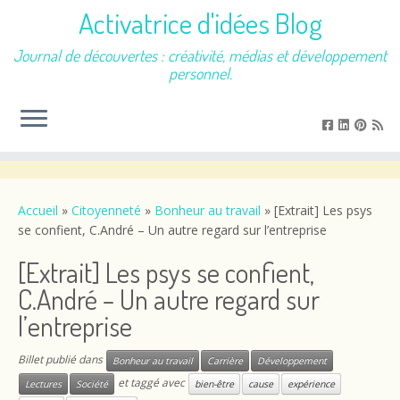
Activatrice d'idées Blog
Journal de découvertes : créativité, médias et développement
personnel.
Passer
au
contenu
Accueil
»
Citoyenneté
»
Bonheur au travail
»
[Extrait] Les psys
se confient, C.André – Un autre regard sur l’entreprise
[Extrait] Les psys se confient,
C.André – Un autre regard sur
l’entreprise
Billet publié dans
Bonheur au travail
Carrière
Développement
et taggé avec
Lectures
Société
bien-être
cause
expérience