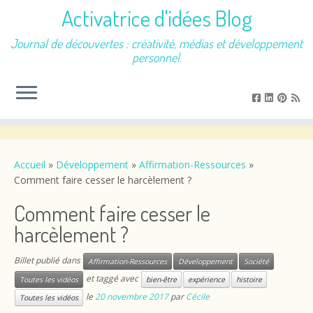
Activatrice d'idées Blog
Journal de découvertes : créativité, médias et développement
personnel.
Passer
au
contenu
Accueil
»
Développement
»
Affirmation-Ressources
»
Comment faire cesser le harcèlement ?
Comment faire cesser le
harcèlement ?
Billet publié dans
Affirmation-Ressources
Développement
Société
et taggé avec
Toutes les vidéos
bien-être
expérience
histoire
le
20 novembre 2017
par
Cécile
Toutes les vidéos