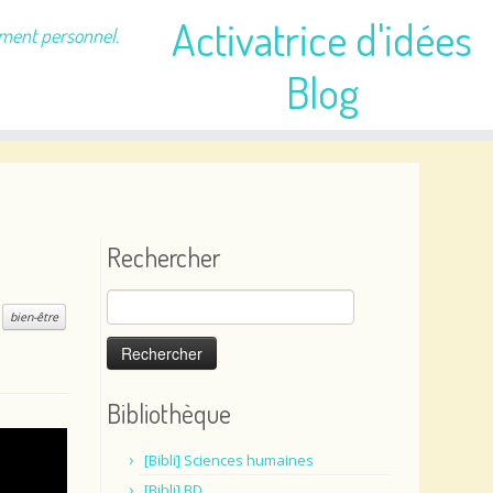
Activatrice d'idées
ement personnel.
Blog
Rechercher
Rechercher :
c
bien-être
Bibliothèque
[Bibli] Sciences humaines
[Bibli] BD