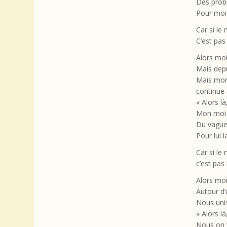
Des probl
Pour moi 
Car si le
C’est pas
Alors moi
Mais depu
Mais mon
continue 
« Alors là
Mon moi m
Du vague 
Pour lui 
Car si le
c’est pas
Alors moi
Autour d’u
Nous unis
« Alors l
Nous on 