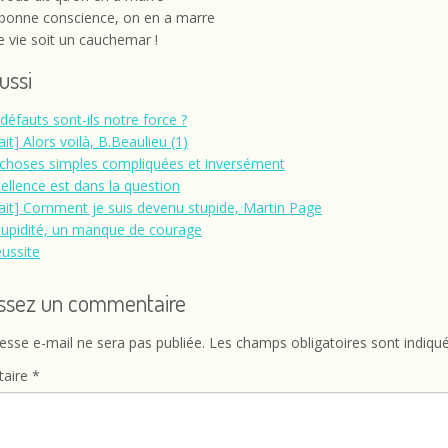
 bonne conscience, on en a marre
 vie soit un cauchemar !
aussi
défauts sont-ils notre force ?
ait] Alors voilà, B.Beaulieu (1)
choses simples compliquées et inversément
cellence est dans la question
rait] Comment je suis devenu stupide, Martin Page
tupidité, un manque de courage
éussite
issez un commentaire
esse e-mail ne sera pas publiée.
Les champs obligatoires sont indiqu
aire
*