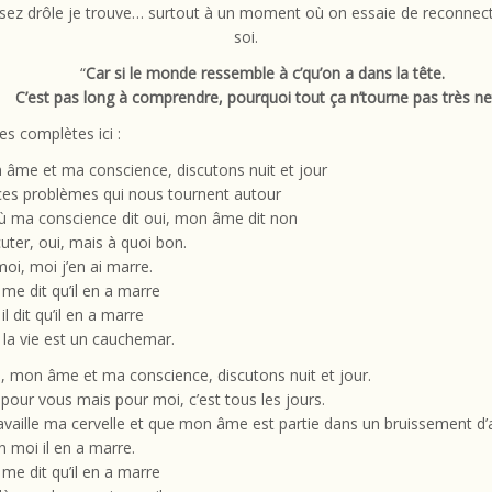
ssez drôle je trouve… surtout à un moment où on essaie de reconnec
soi.
“
Car si le monde ressemble à c’qu’on a dans la tête.
C’est pas long à comprendre, pourquoi tout ça n’tourne pas très net
es complètes ici :
âme et ma conscience, discutons nuit et jour
ces problèmes qui nous tournent autour
ù ma conscience dit oui, mon âme dit non
cuter, oui, mais à quoi bon.
oi, moi j’en ai marre.
e dit qu’il en a marre
l dit qu’il en a marre
la vie est un cauchemar.
, mon âme et ma conscience, discutons nuit et jour.
s pour vous mais pour moi, c’est tous les jours.
availle ma cervelle et que mon âme est partie dans un bruissement d’a
 moi il en a marre.
e dit qu’il en a marre