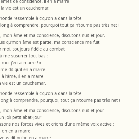
èmes de conscience, il en a marre
la vie est un cauchemar.
 monde ressemble à c’qu’on a dans la tête.
 long à comprendre, pourquoi tout ça n’tourne pas très net !
, mon âme et ma conscience, discutons nuit et jour.
is qu’mon âme est partie, ma conscience me fuit.
 moi, toujours fidèle au combat
à me susurrer tout bas :
, moi j’en ai marre ! »
e dit qu’il en a marre
à l’âme, il en a marre
la vie est un cauchemar.
 monde ressemble à c’qu’on a dans la tête
 long à comprendre, pourquoi, tout ça n’tourne pas très net !
, mon âme et ma conscience, discutons nuit et jour
n joli petit abat-jour
sons nos forces vives et crions d’une même voix active :
à, on en a marre
vous dit qu’on en a marre