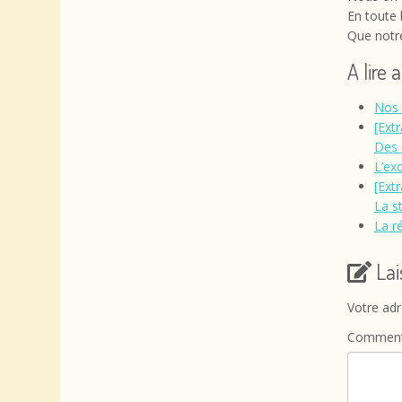
En toute
Que notre
A lire 
Nos 
[Extr
Des 
L’ex
[Ext
La s
La r
La
Votre adr
Comment