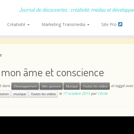
Journal de découvertes : créativité, médias et développ
Créativité
Marketing Transmedia
Site Pro
e
, mon âme et conscience
ié dans
et taggé ave
Développement
Mes opinions
Musique
Toutes les vidéos
le
17 octobre 2015
par
Cécile
itation
musique
Toutes les vidéos