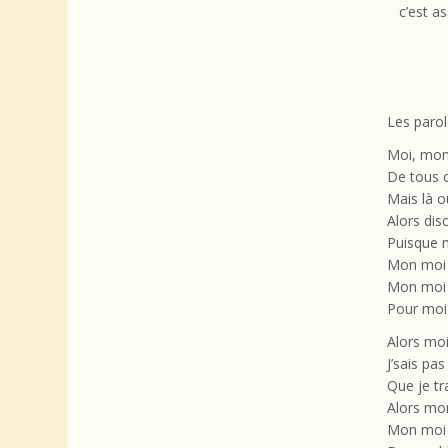
c’est a
Les parol
Moi, mon 
De tous 
Mais là o
Alors dis
Puisque m
Mon moi m
Mon moi i
Pour moi 
Alors moi
J’sais pa
Que je tr
Alors mon
Mon moi m