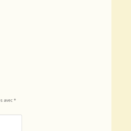
és avec
*