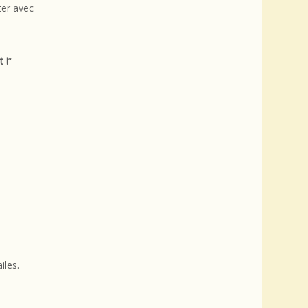
ter avec
 !
“
iles.