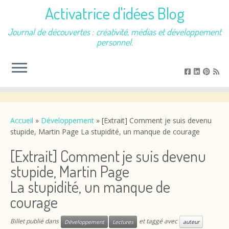
Activatrice d'idées Blog
Journal de découvertes : créativité, médias et développement
personnel.
Passer
au
contenu
Accueil
»
Développement
»
[Extrait] Comment je suis devenu
stupide, Martin Page La stupidité, un manque de courage
[Extrait] Comment je suis devenu
stupide, Martin Page
La stupidité, un manque de
courage
Billet publié dans
et taggé avec
Développement
Lectures
auteur