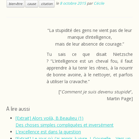
le
8 octobre 2015
par
Cécile
bien-être
cause
citation
“La stupidité des gens ne vient pas de leur
manque d’intelligence,
mais de leur absence de courage.”
Tu sais ce que disait Nietzsche
? “L’intelligence est un cheval fou, il faut
apprendre à lui tenir les rênes, à la nourrir
de bonne avoine, à le nettoyer, et parfois
à utiliser la cravache.”
[“
Comment je suis devenu stupide
“,
Martin Page]
A lire aussi
[Extrait] Alors voilà, B.Beaulieu (1)
Des choses simples compliquées et inversément
L’excellence est dans la question
[Extrait] Le jour où j’ai appris à vivre, L.Gounelle – Vers un