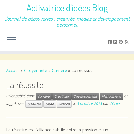
Activatrice d'idées Blog
Journal de découvertes : créativité, médias et développement
personnel.
Passer
au
contenu
Accueil
»
Citoyenneté
»
Carrière
»
La réussite
La réussite
Billet publié dans
et
Carrière
Créativité
Développement
Mes opinions
taggé avec
le
3 octobre 2015
par
Cécile
bien-être
cause
citation
La réussite est l’alliance subtile entre la passion et un