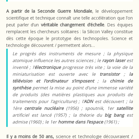
A partir de la Seconde Guerre Mondiale
, le développement
scientifique et technique connaît une telle accélération que l’on
peut parler d’un
véritable changement d’échelle
. Des équipes
remplacent les chercheurs solitaires : la Silicon Valley constitue
dès cette époque le prototype des technopoles. Science et
technologie découvrent / permettent alors…
Le progrès des instruments de mesure ; la physique
atomique influence les autres sciences ; le
rayon laser
est
inventé ; l’
électronique
progresse très vite ; la voie de la
miniaturisation est ouverte avec le
transistor
;
la
télévision et l’ordinateur s’imposent
; la
chimie de
synthèse
permet la mise au point d’une immense variété
de produits (des matières plastiques aux produits de
traitements pour l’agriculture) ; l’
ADN
est découvert ; la
1ère
centrale nucléaire
(1956) ;
spoutnik,
1er
satellite
artificiel est lancé (1957) ; la théorie du
big bang
est
admise (1960) ; le 1er
homme dans l’espace
(1961) ;
Il y a moins de 50 ans,
science et technologie découvraient /