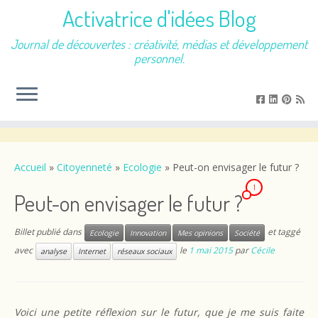
Activatrice d'idées Blog
Journal de découvertes : créativité, médias et développement
personnel.
Passer
au
contenu
Accueil
»
Citoyenneté
»
Ecologie
»
Peut-on envisager le futur ?
1
Peut-on envisager le futur ?
Billet publié dans
et taggé
Ecologie
Innovation
Mes opinions
Société
avec
le
1 mai 2015
par
Cécile
analyse
Internet
réseaux sociaux
Voici une petite réflexion sur le futur, que je me suis faite