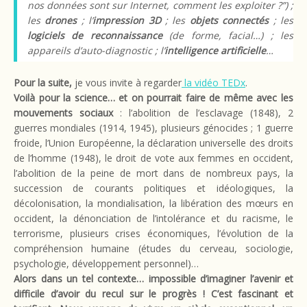
nos données sont sur Internet, comment les exploiter ?”) ;
les
drones
; l’
impression 3D
; les
objets connectés
; les
logiciels de reconnaissance
(de forme, facial…) ; les
appareils d’auto-diagnostic ; l’
intelligence artificielle
…
Pour la suite,
je vous invite à regarder
la vidéo TEDx
.
Voilà pour la science… et on pourrait faire de même avec les
mouvements sociaux
: l’abolition de l’esclavage (1848), 2
guerres mondiales (1914, 1945), plusieurs génocides ; 1 guerre
froide, l’Union Européenne, la déclaration universelle des droits
de l’homme (1948), le droit de vote aux femmes en occident,
l’abolition de la peine de mort dans de nombreux pays, la
succession de courants politiques et idéologiques, la
décolonisation, la mondialisation, la libération des mœurs en
occident, la dénonciation de l’intolérance et du racisme, le
terrorisme, plusieurs crises économiques, l’évolution de la
compréhension humaine (études du cerveau, sociologie,
psychologie, développement personnel)…
Alors dans un tel contexte… impossible d’imaginer l’avenir et
difficile d’avoir du recul sur le progrès ! C’est fascinant et