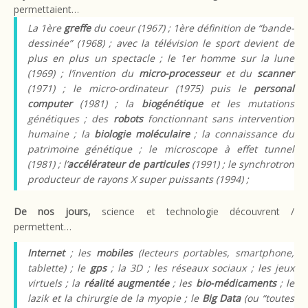
permettaient…
La 1ère
greffe
du coeur (1967) ; 1ère définition de “bande-
dessinée” (1968) ; avec la télévision le sport devient de
plus en plus un spectacle ; le 1er homme sur la lune
(1969) ; l’invention du
micro-processeur
et du
scanner
(1971) ; le micro-ordinateur (1975) puis le
personal
computer
(1981) ; la
biogénétique
et les mutations
génétiques ; des
robots
fonctionnant sans intervention
humaine ; la
biologie moléculaire
; la connaissance du
patrimoine génétique ; le microscope à effet tunnel
(1981) ; l’
accélérateur de particules
(1991) ; le synchrotron
producteur de rayons X super puissants (1994) ;
De nos jours,
science et technologie découvrent /
permettent…
Internet
; les
mobiles
(lecteurs portables, smartphone,
tablette) ; le
gps
; la 3D ; les réseaux sociaux ; les jeux
virtuels ; la
réalité augmentée
; les
bio-médicaments
; le
lazik et la chirurgie de la myopie ; le
Big Data
(ou “toutes