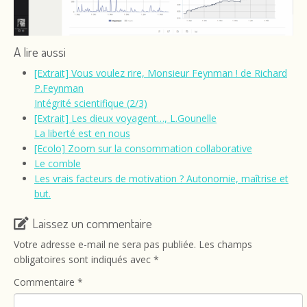
A lire aussi
[Extrait] Vous voulez rire, Monsieur Feynman ! de Richard
P.Feynman
Intégrité scientifique (2/3)
[Extrait] Les dieux voyagent…, L.Gounelle
La liberté est en nous
[Ecolo] Zoom sur la consommation collaborative
Le comble
Les vrais facteurs de motivation ? Autonomie, maîtrise et
but.
Laissez un commentaire
Votre adresse e-mail ne sera pas publiée.
Les champs
obligatoires sont indiqués avec
*
Commentaire
*