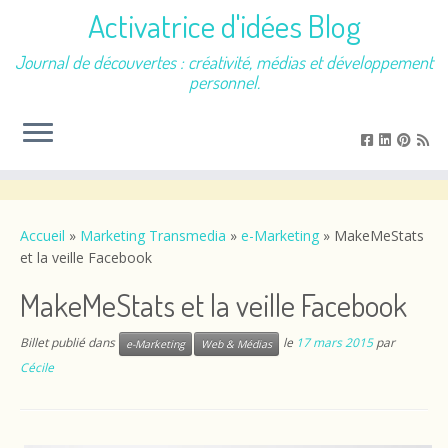
Activatrice d'idées Blog
Journal de découvertes : créativité, médias et développement
personnel.
Passer
au
contenu
Accueil
»
Marketing Transmedia
»
e-Marketing
»
MakeMeStats
et la veille Facebook
MakeMeStats et la veille Facebook
Billet publié dans
le
17 mars 2015
par
e-Marketing
Web & Médias
Cécile