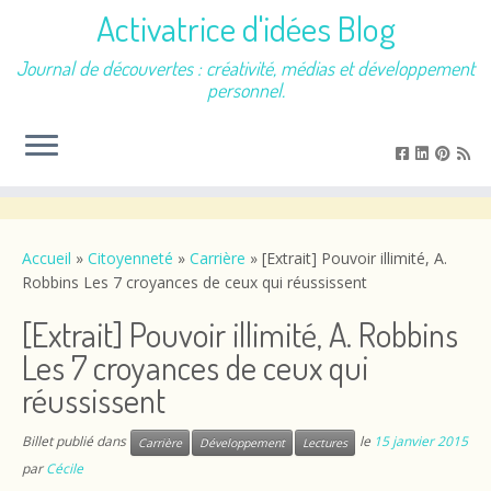
Activatrice d'idées Blog
Journal de découvertes : créativité, médias et développement
personnel.
Passer
au
contenu
Accueil
»
Citoyenneté
»
Carrière
»
[Extrait] Pouvoir illimité, A.
Robbins Les 7 croyances de ceux qui réussissent
[Extrait] Pouvoir illimité, A. Robbins
Les 7 croyances de ceux qui
réussissent
Billet publié dans
le
15 janvier 2015
Carrière
Développement
Lectures
par
Cécile