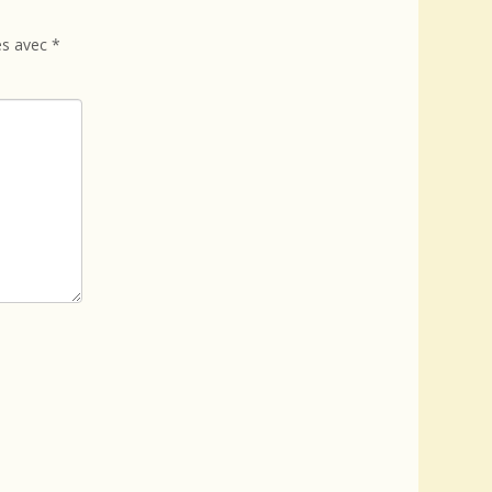
és avec
*