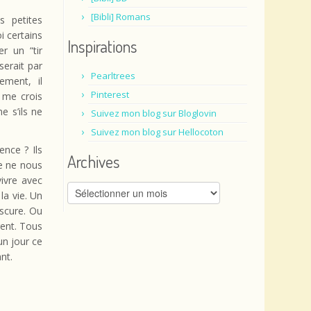
[Bibli] Romans
s petites
i certains
Inspirations
r un “tir
sserait par
Pearltrees
ement, il
Pinterest
 me crois
e s’ils ne
Suivez mon blog sur Bloglovin
Suivez mon blog sur Hellocoton
ence ? Ils
Archives
e ne nous
vivre avec
Archives
la vie. Un
bscure. Ou
gent. Tous
un jour ce
nt.