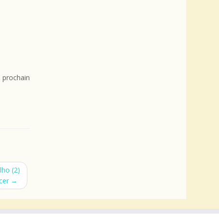
 prochain
lho (2)
ncer
→