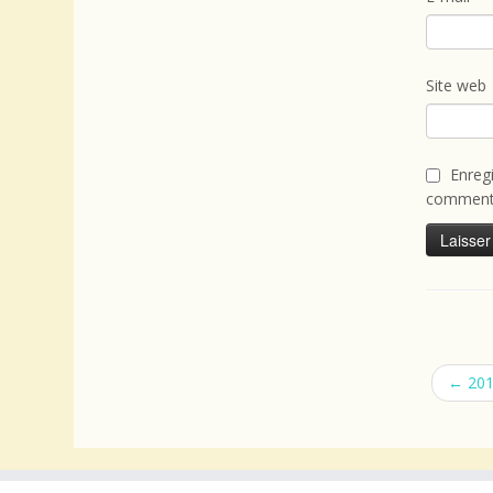
Site web
Enreg
commenta
←
2016