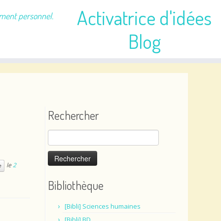
Activatrice d'idées
ement personnel.
Blog
Rechercher
Rechercher :
le
2
e
Bibliothèque
[Bibli] Sciences humaines
[Bibli] BD