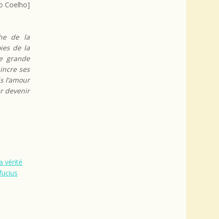
o Coelho]
che de la
ies de la
ne grande
incre ses
s l’amour
ur devenir
a vérité
fucius