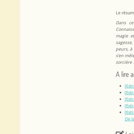
Le résumé
Dans ce 
Connaiss
magie et
sagesse,
peurs, à
s’en mêle
sorcière
A lire 
[Extr
[Extr
[Ext
[Ext
[Ext
De l