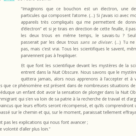
“Imaginons que ce bouchon est un électron, une de
particules qui composent l’atome. (…) Si j’avais ici avec mo
appareils très compliqués qui me permettent de donne
d’électron” et si je tirais en direction de cette feuille, il pa
les deux trous en même temps, le savais-tu ? Seul
passerait par les deux trous
sans se diviser.
(…) Tu ne
pas, mais c’est vrai. Tous les scientifiques le savent, mêm
parviennent pas à l’expliquer.
Et que font les scientifique devant les mystères de la sci
entrent dans la Nuit Obscure. Nous savons que le mystèr
quittera jamais, alors nous apprenons à l’accepter et à 
rois que ce phénomène est présent dans de nombreuses situations de 
éduque un enfant doit avoir la sensation de plonger dans la Nuit O
mmigrant qui s’en va loin de sa patrie à la recherche de travail et d’ar
aincus que leurs efforts seront récompensé, et qu’ils comprendront 
 passé sur le chemin et qui, sur le moment, paraissait tellement effraya
t pas les explications qui nous font avancer ;
e volonté d’aller plus loin.”