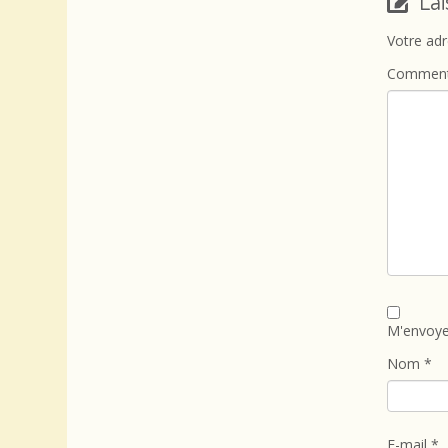
La
Votre adr
Comment
M'envoye
Nom
*
E-mail
*