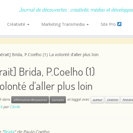
Journal de découvertes : créativité, médias et développ
Créativité
Marketing Transmedia
Site Pro
xtrait] Brida, P.Coelho (1) La volonté d’aller plus loin
rait] Brida, P.Coelho (1)
olonté d’aller plus loin
ié dans
et taggé avec
Affirmation-Ressources
Lectures
auteur
citation
histoir
16
par
Cécile
 “
Brida
” de Paulo Coelho.