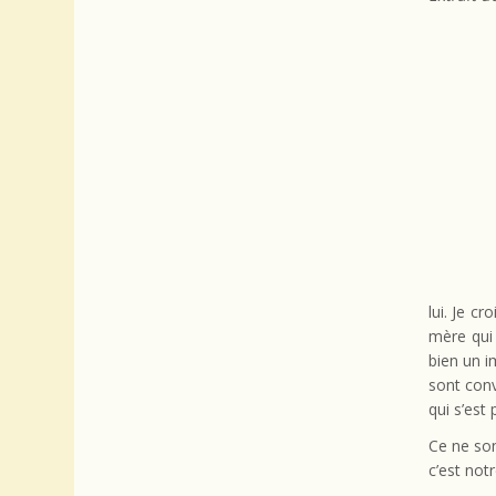
lui. Je c
mère qui 
bien un i
sont conv
qui s’est
Ce ne son
c’est notr