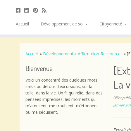
Accueil
Développement de soi
Citoyenneté
Passer
au
contenu
Accueil
»
Développement
»
Affirmation-Ressources
»
[E
[Ext
Bienvenue
Voici un concentré des quelques mots
La v
saisis au détour d'excursions, sur la
toile, dans la vie. Un fil qui relie, dans des
Billet publ
pensées imprécises, les moments qui
janvier 20
m'amusent, me troublent, m'étonnent
ou me séduisent.
Extrait de