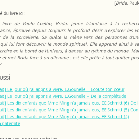
[
Brida,
Paul
 du livre ici :
livre de Paulo Coelho, Brida, jeune Irlandaise à la recher
ance, éprouve depuis toujours le profond désir d’explorer les vo
 de la sorcellerie. Sa quête la mène vers des personnes d’u
 qui lui font découvrir le monde spirituel. Elle apprend ainsi à va
 croire en la bonté de l’univers, à danser au rythme du monde. Mai
 et met Brida face à un dilemme : est-elle prête à tout quitter po
 ?
aussi
ait] Le jour où j’ai appris à vivre, L.Gounelle – Ecoute ton cœur
ait] Le jour où j’ai appris à vivre, L.Gounelle – De la complétude
rait] Les dix enfants que Mme Ming n’a jamais eus, EE.Schmitt (6) De l
rait] Les dix enfants que Mme Ming n’a jamais eus, EE.Schmitt (5) Con
rait] Les dix enfants que Mme Ming n’a jamais eus, EE.Schmitt (4)
a paternité