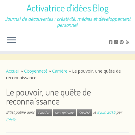
Activatrice d'idées Blog
Journal de découvertes : créativité, médias et développement
personnel.
Passer
au
contenu
Accueil
»
Citoyenneté
»
Carrière
»
Le pouvoir, une quête de
reconnaissance
Le pouvoir, une quête de
reconnaissance
Billet publié dans
le
8 juin 2015
par
Carrière
Mes opinions
Société
Cécile