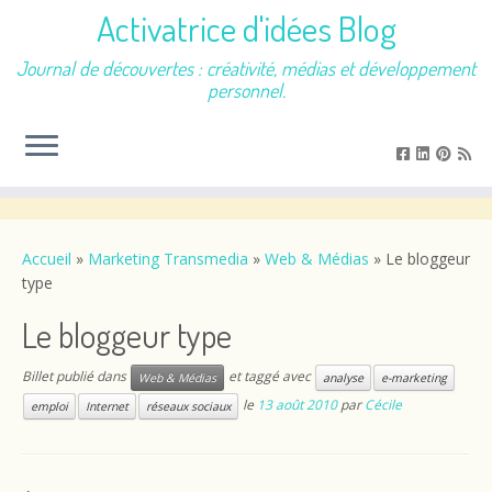
Activatrice d'idées Blog
Journal de découvertes : créativité, médias et développement
personnel.
Passer
au
contenu
Accueil
»
Marketing Transmedia
»
Web & Médias
»
Le bloggeur
type
Le bloggeur type
Billet publié dans
et taggé avec
Web & Médias
analyse
e-marketing
le
13 août 2010
par
Cécile
emploi
Internet
réseaux sociaux