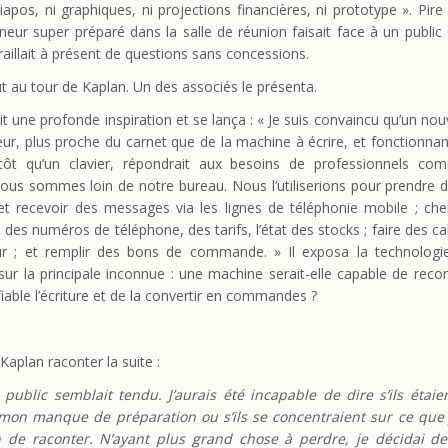
diapos, ni graphiques, ni projections financières, ni prototype ». Pire
eneur super préparé dans la salle de réunion faisait face à un public
traillait à présent de questions sans concessions.
ut au tour de Kaplan. Un des associés le présenta.
it une profonde inspiration et se lança : « Je suis convaincu qu’un no
eur, plus proche du carnet que de la machine à écrire, et fonctionna
utôt qu’un clavier, répondrait aux besoins de professionnels c
ous sommes loin de notre bureau. Nous l’utiliserions pour prendre 
et recevoir des messages via les lignes de téléphonie mobile ; che
 des numéros de téléphone, des tarifs, l’état des stocks ; faire des ca
ur ; et remplir des bons de commande. » Il exposa la technologie
 sur la principale inconnue : une machine serait-elle capable de reco
iable l’écriture et de la convertir en commandes ?
Kaplan raconter la suite :
public semblait tendu. J’aurais été incapable de dire s’ils étaie
mon manque de préparation ou s’ils se concentraient sur ce que j
n de raconter. N’ayant plus grand chose à perdre, je décidai de 