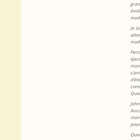
gran
évid
modè
Je l
atte
modè
Pend
éjec
mon 
s’an
d’ét
comm
Quel
John
Aucu
moin
pour
Quel