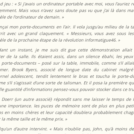
d jeu : « Si j’avais un ordinateur portable avec moi, vous l’auriez
emment. Mais vous n’avez sans doute pas vu que j’ai là dans m
le de l’ordinateur de demain. »
ançai mon porte-documents en l’air. Il vola jusgu’au milieu de la ta
rrit avec un grand claquement. « Messieurs, vous avez sous le
le de la prochaine étape de la révolution informatigue46. »
ant un instant, je me suis dit gue cette démonstration allait
ter de la salle. Ils étaient assis, dans un silence ébahi, les yeux
porte-documents – posé sur la table, immobile, comme s’il allai
imer. Brook Byers, associé de longue date du cabinet malgré
ernel adolescent, tendit lentement le bras et toucha le porte-
e s’il s’agissait d’une sorte de talisman. Et il posa la première qu
le guantité d’informations pensez-vous pouvoir stocker dans ce tru
 Doerr {un autre associé} répondit sans me laisser le temps de le
ne importance. les puces de mémoire sont de plus en plus peti
s en moins chères et leur capacité doublera probablement cha
 la même taille et le même prix. »
qu’un d’autre intervint. « Mais n’oublie pas, John, qu’à moins de