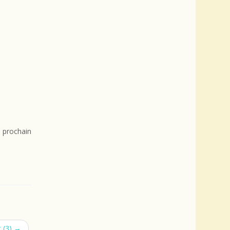
 prochain
t (3)
→