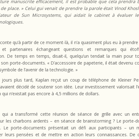
riture manuscrite efficacement, il est probable que cela prendra
 de place. » Celui gui venait de prendre la parole était Vinod Khos
ateur de Sun Microsystems, qui aidait le cabinet à évaluer le
nologiques.
conte qu’à partir de ce moment-là, il n’a quasiment plus eu à prendre 
 et partenaires échangeant questions et remarques qui étof
ion. De temps en temps, disait-il, quelqu’un tendait la main pour t
 son porte-documents. « D’accessoire de papeterie, il était devenu 
symbole de l’avenir de la technologie. »
 jours plus tard, Kaplan reçut un coup de téléphone de Kleiner Per
avaient décidé de soutenir son idée. Leur investissement valorisait l’
 qui n’existait pas encore à 4,5 millions de dollars.
e qui a transformé cette réunion de séance de grille avec un ent
sur les charbons ardents – en séance de brainstorming ? Le porte-
. Le porte-documents présentait un défi aux participants – un
er leurs pensées et de mettre en action leurs connaissances. De cr