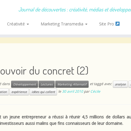
Journal de découvertes : créativité, médias et développ
Créativité
Marketing Transmedia
Site Pro
ouvoir du concret (2)
ié dans
et taggé avec
Développement
Lectures
Marketing Alternatif
analyse
le
30 avril 2010
par
Cécile
tion
expérience
idées qui collent
un jeune entrepreneur a réussi à réunir 4,5 millions de dollars au
investisseurs aussi malins que fins connaisseurs de leur domaine.