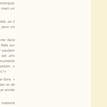
 remarqué,
a main un
ble, où il
s yeux un
 me faire
 fixés sur
t soudain
 ses airs
documents
estion. :«
c? »
 faire. «
tes et de
gue année
 traduire