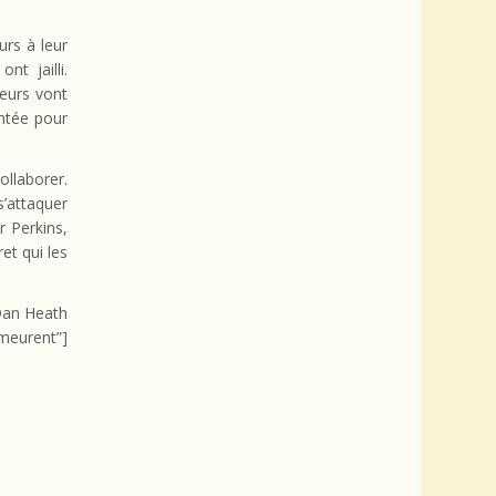
urs à leur
nt jailli.
eurs vont
entée pour
llaborer.
’attaquer
 Perkins,
et qui les
Dan Heath
 meurent”]