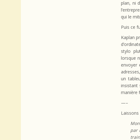
plan, ni 
l’entrepr
qui le mi
Puis ce f
Kaplan pr
d’ordinat
stylo pl
lorsque n
envoyer 
adresses,
un table
insistant
manière f
—–
Laissons 
Mon 
par 
trai