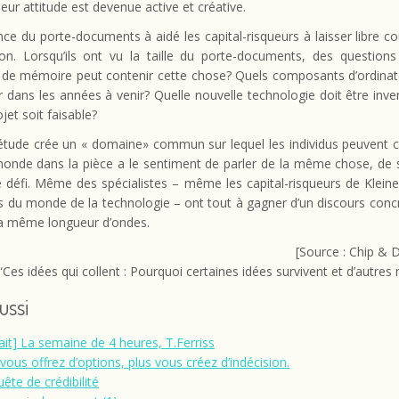
 leur attitude est devenue active et créative.
ce du porte-documents à aidé les capital-risqueurs à laisser libre co
on. Lorsqu’ils ont vu la taille du porte-documents, des questions o
de mémoire peut contenir cette chose? Quels composants d’ordinat
r dans les années à venir? Quelle nouvelle technologie doit être inv
jet soit faisable?
étude crée un « domaine» commun sur lequel les individus peuvent co
monde dans la pièce a le sentiment de parler de la même chose, de s
défi. Même des spécialistes – même les capital-risqueurs de Kleiner
es du monde de la technologie – ont tout à gagner d’un discours concr
la même longueur d’ondes.
[Source : Chip & 
“Ces idées qui collent : Pourquoi certaines idées survivent et d’autres
aussi
rait] La semaine de 4 heures, T.Ferriss
 vous offrez d’options, plus vous créez d’indécision.
ête de crédibilité