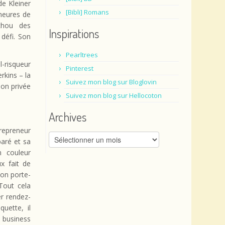
de Kleiner
[Bibli] Romans
 heures de
uchou des
Inspirations
 défi. Son
Pearltrees
l-risqueur
Pinterest
rkins – la
Suivez mon blog sur Bloglovin
ion privée
Suivez mon blog sur Hellocoton
Archives
repreneur
Archives
paré et sa
n couleur
x fait de
son porte-
Tout cela
er rendez-
uette, il
i business