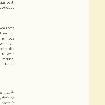
 que tout,
 sceptique
uveau type
nt avec un
omme nous
des notes,
rcher des
lculs avec
 requise,
nnaître de
nt agacés
’étais en
sortir le