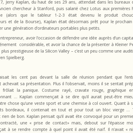
7, Jerry Kaplan, du haut de ses 29 ans, attendait dans les bureaux 
Ancien chercheur à Stanford, puis salarié chez Lotus aux premières
rise (alors que le tableur 1-2-3 était devenu le produit cho
eurs et de la Bourse), Kaplan était désormais prêt pour le prochain
éer une génération d’ordinateurs portables plus petits.
ntrepreneur, avoir l’occasion de défendre une idée auprès d’un capita
énement considérable, et avoir la chance de la présenter à Kleiner Pe
a plus prestigieuse de la Silicon Valley – c’est un peu comme une audit
en Spielberg.
aisait les cent pas devant la salle de réunion pendant que l’ent
 achevait sa présentation. Plus il l’observait, moins il se sentait pré
é frôlait la panique. Costume rayé, cravate rouge, graphique e
onnant … Kaplan commençait à se dire qu’il aurait peut-être mieu
tre chose qu’une veste sport et une chemise à col ouvert. Quant à 
s bordeaux, il contenait en tout et pour tout un bloc vierge … 
t rien de bon. Kaplan pensait qu’il avait éte convoqué pour un premi
ontracté, une « prise de contact» mais, debout sur l’épaisse moq
t à se rendre compte à quel point il avait été naïf. Il n’avait « n