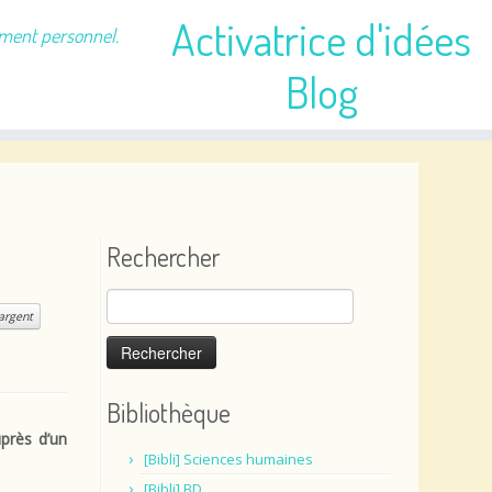
Activatrice d'idées
ement personnel.
Blog
Rechercher
Rechercher :
argent
Bibliothèque
près d’un
[Bibli] Sciences humaines
[Bibli] BD