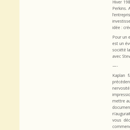
Hiver 198
Perkins. 
l’entrep
investiss
idée : cr
Pour un e
est un év
société l
avec Stev
—-
Kaplan f
précédent
nervosit
impressi
mettre au
document
n’augurai
vous déc
commençai