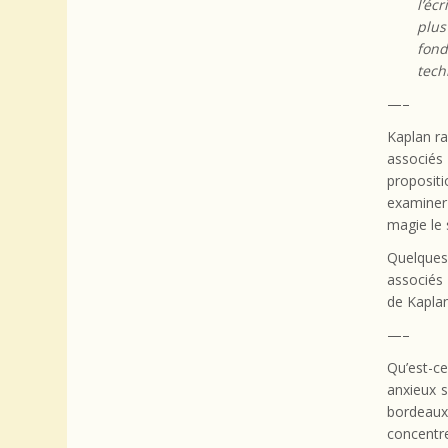
l’éc
plus
fond
tech
—–
Kaplan ra
associés
proposit
examiner
magie le 
Quelques
associés 
de Kaplan
—–
Qu’est-c
anxieux 
bordeaux
concentr