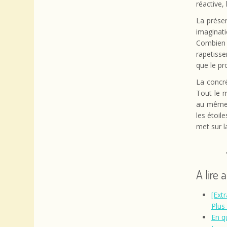
réactive,
La présen
imaginati
Combien 
rapetisse
que le pro
La concr
Tout le 
au même 
les étoil
met sur 
A lire 
[Ext
Plus
En qu