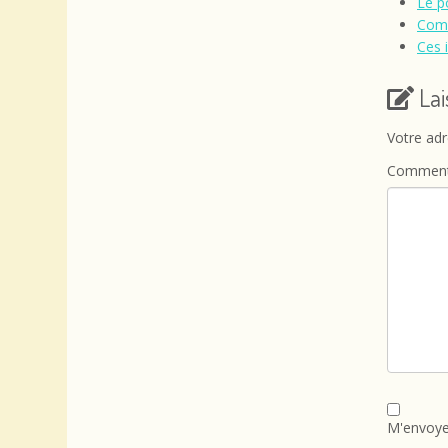
Le p
Comm
Ces 
La
Votre adr
Comment
M'envoye