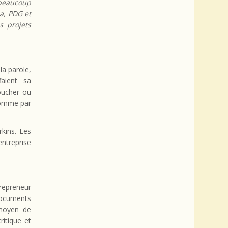
 beaucoup
la, PDG et
s projets
la parole,
faient sa
oucher ou
comme par
kins. Les
entreprise
repreneur
documents
 moyen de
itique et