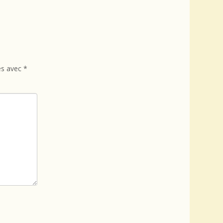
és avec
*