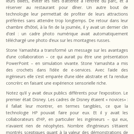
leurs billets, éviter les files d’attente à l’entrée du parc, et à
réserver au restaurant pour dîner. Un autre bout de
technologie leur permettait de profiter de leurs attractions
préférées sans attendre trop longtemps. De retour dans leur
chambre d’hôtel, à la fin de la journée, il y avait un dernier clin
d’œil : un cadre photo numérique avait automatiquement
téléchargé une photo d’eux sur les montagnes russes.
Stone Yamashita a transformé un message sur les avantages
d’une collaboration – ce qui aurait pu être une présentation
PowerPoint – en simulation vivante. Stone Yamashita a mis
des crochets dans l’idée de e-services. Avec l’aide des
ingénieurs elle s’est emparée d’une idée abstraite et l’a rendue
concrèrc en faisant une expérience sensorielle riche.
Notez qu’il y avait deux publics différents pour l’exposition. Le
premier était Disney. Les cadres de Disney étaient « novices» :
il fallait leur montrer, en termes tangibles, ce que la
technologie HP pouvait faire pour eux. Et il y avait les
collaborateurs d’HP, en particulier les ingénieurs – qui eux,
n’avaient rien de néophytes. Nombre d’ingénieurs s’étaient
montrés sceptiques quant à la valeur des démonstrations de