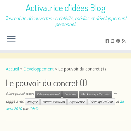
Activatrice d'idées Blog
Journal de découvertes : créativité, médias et développement
personnel.
Passer
au
contenu
Accueil
»
Développement
»
Le pouvoir du concret (1)
Le pouvoir du concret (1)
Billet publié dans
et
Développement
Lectures
Marketing Alternatif
taggé avec
le
28
analyse
communication
expérience
idées qui collent
avril 2010
par
Cécile