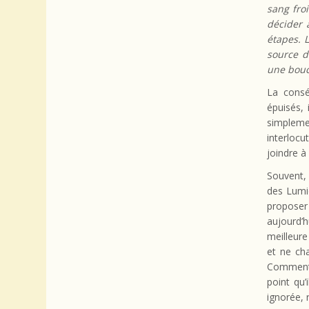
sang froi
décider 
étapes. 
source d
une boucl
La consé
épuisés,
simplemen
interloc
joindre à
Souvent, 
des Lumi
proposer
aujourd’h
meilleur
et ne ch
Comment 
point qu’
ignorée, 