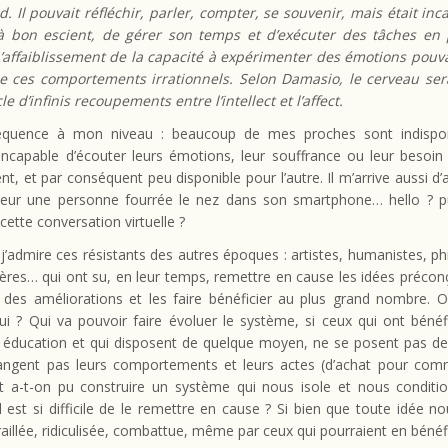
d. Il pouvait réfléchir, parler, compter, se souvenir, mais était in
à bon escient, de gérer son temps et d’exécuter des tâches en 
L’affaiblissement de la capacité à expérimenter des émotions pouvai
e ces comportements irrationnels. Selon Damasio, le cerveau sera
e d’infinis recoupements entre l’intellect et l’affect.
quence à mon niveau : beaucoup de mes proches sont indispo
 incapable d’écouter leurs émotions, leur souffrance ou leur besoin
t, et par conséquent peu disponible pour l’autre. Il m’arrive aussi d’
uteur une personne fourrée le nez dans son smartphone… hello ? p
 cette conversation virtuelle ?
j’admire ces résistants des autres époques : artistes, humanistes, p
ères… qui ont su, en leur temps, remettre en cause les idées précon
 des améliorations et les faire bénéficier au plus grand nombre. Où
ui ? Qui va pouvoir faire évoluer le système, si ceux qui ont bénéf
e éducation et qui disposent de quelque moyen, ne se posent pas de
angent pas leurs comportements et leurs actes (d’achat pour com
a-t-on pu construire un système qui nous isole et nous conditi
il est si difficile de le remettre en cause ? Si bien que toute idée no
raillée, ridiculisée, combattue, même par ceux qui pourraient en bénéf