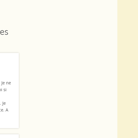
ies
 Je ne
i si
 Je
ce. A