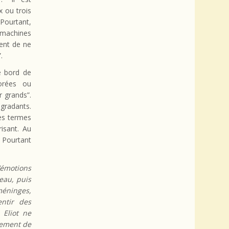
x ou trois
Pourtant,
 machines
rent de ne
.
e bord de
orées ou
r grands”.
gradants.
Des termes
isant. Au
 Pourtant
’émotions
eau, puis
méninges,
ntir des
 Eliot ne
uement de