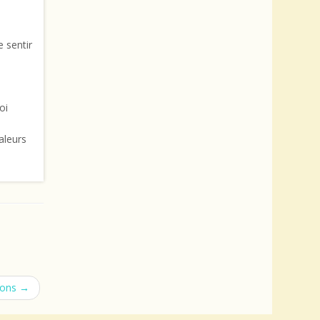
 sentir
oi
aleurs
sions
→