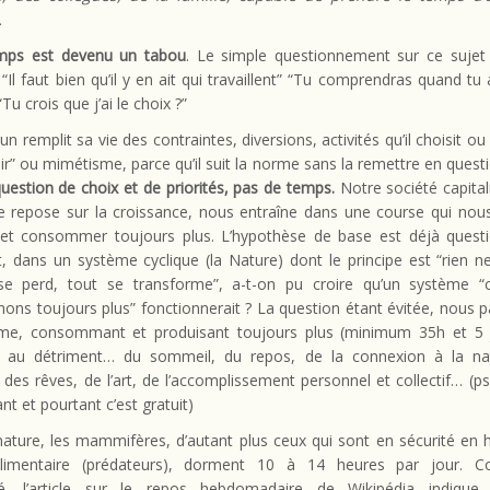
…
mps est devenu un tabou
. L
e simple questionnement sur ce sujet a
 “Il faut bien qu’il y en ait qui travaillent” “Tu comprendras quand tu
Tu crois que j’ai le choix ?”
un remplit sa vie des contraintes, diversions, activités qu’il choisit ou
ir” ou mimétisme, parce qu’il suit la norme sans la remettre en quest
uestion de choix et de priorités, pas de temps.
Notre société capital
e repose sur la croissance, nous entraîne dans une course qui nous
 et consommer toujours plus. L’hypothèse de base est déjà questi
 dans un système cyclique (la Nature) dont le principe est “rien ne
se perd, tout se transforme”, a-t-on pu croire qu’un système “
s toujours plus” fonctionnerait ? La question étant évitée, nous p
me, consommant et produisant toujours plus (minimum 35h et 5 
 au détriment… du sommeil, du repos, de la connexion à la na
, des rêves, de l’art, de l’accomplissement personnel et collectif… (pss
ant et pourtant c’est gratuit)
ature, les mammifères, d’autant plus ceux qui sont en sécurité en 
limentaire (prédateurs), dorment 10 à 14 heures par jour. C
té, l’article sur le repos hebdomadaire de Wikipédia indique 