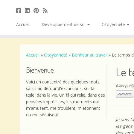
Accueil
Développement de soi
Citoyenneté
Passer
au
contenu
Accueil
»
Citoyenneté
»
Bonheur au travail
»
Le temps de
Le t
Bienvenue
Voici un concentré des quelques mots
Billet publ
saisis au détour d'excursions, sur la
bien-être
toile, dans la vie. Un fil qui relie, dans des
pensées imprécises, les moments qui
m'amusent, me troublent, m'étonnent
ou me séduisent.
Je suis f
les gens
des amis