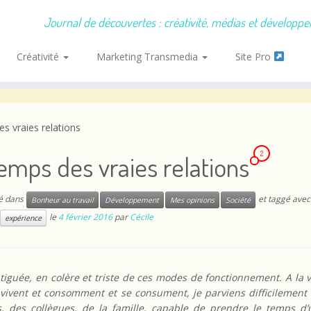
Journal de découvertes : créativité, médias et développ
Créativité
Marketing Transmedia
Site Pro
s vraies relations
2
emps des vraies relations
ié dans
et taggé avec
Bonheur au travail
Développement
Mes opinions
Société
le
4 février 2016
par
Cécile
expérience
atiguée, en colère et triste de ces modes de fonctionnement. A la 
 vivent et consomment et se consument, je parviens difficilement 
, des collègues, de la famille, capable de prendre le temps d’