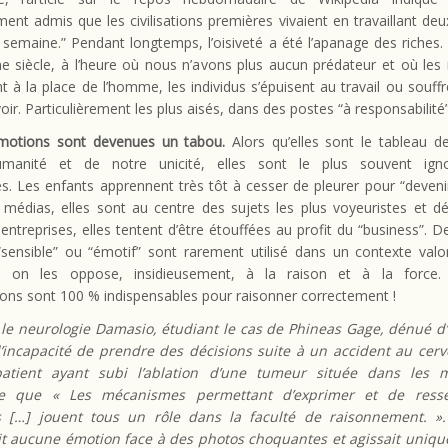
ent admis que les civilisations premières vivaient en travaillant deu
 semaine.” Pendant longtemps, l’oisiveté a été l’apanage des riches.
e siècle, à l’heure où nous n’avons plus aucun prédateur et où les
t à la place de l’homme, les individus s’épuisent au travail ou souff
oir. Particulièrement les plus aisés, dans des postes “à responsabilité”
motions sont devenues un tabou.
Alors qu’elles sont le tableau d
umanité et de notre unicité, elles sont le plus souvent ign
ées. Les enfants apprennent très tôt à cesser de pleurer pour “deveni
 médias, elles sont au centre des sujets les plus voyeuristes et dé
entreprises, elles tentent d’être étouffées au profit du “business”. 
ensible” ou “émotif” sont rarement utilisé dans un contexte valor
e, on les oppose, insidieusement, à la raison et à la force.
ons sont 100 % indispensables pour raisonner correctement !
 le neurologie Damasio, étudiant le cas de Phineas Gage, dénué d
l’incapacité de prendre des décisions suite à un accident au cerv
 patient ayant subi l’ablation d’une tumeur située dans les 
e que « Les mécanismes permettant d’exprimer et de resse
 […] jouent tous un rôle dans la faculté de raisonnement. ».
it aucune émotion face à des photos choquantes et agissait uniq