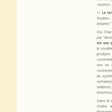
relation
1/
Le te
foudres :
enfants” “
Oui. Chac
par “devo
est une q
le modèl
produire
comment,
rien ne 
consommon
au systè
semaine)
relations
enrichiss
Dans la n
chaîne a
l’humani