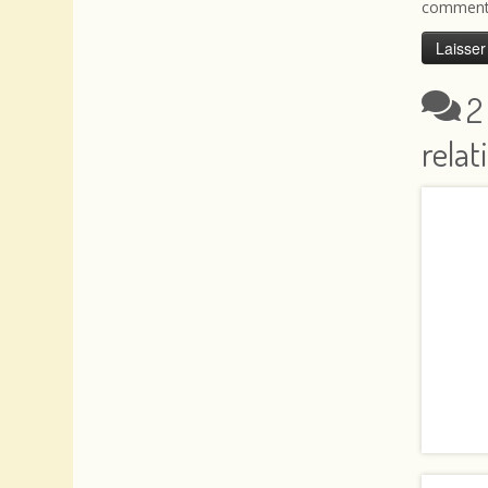
commenta
2
relat