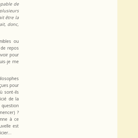
capable de
plusieurs
t être la
it, donc,
nibles ou
 de repos
avoir pour
uis-je me
hilosophes
çues pour
 sont-ils
icié de la
 question
mencer) ?
onne à ce
uvelle est
icier…