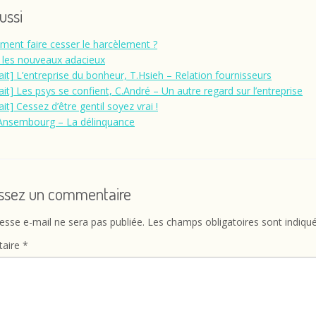
aussi
ent faire cesser le harcèlement ?
 les nouveaux adacieux
rait] L’entreprise du bonheur, T.Hsieh – Relation fournisseurs
rait] Les psys se confient, C.André – Un autre regard sur l’entreprise
ait] Cessez d’être gentil soyez vrai !
’Ansembourg – La délinquance
issez un commentaire
esse e-mail ne sera pas publiée.
Les champs obligatoires sont indiqu
aire
*