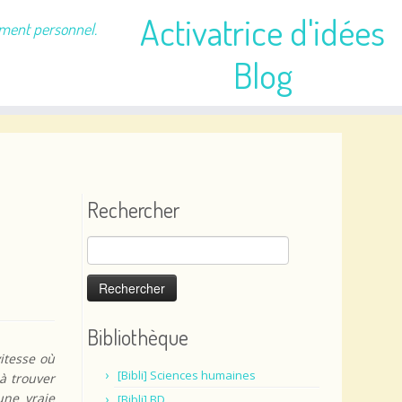
Activatrice d'idées
ement personnel.
Blog
Rechercher
Rechercher :
Bibliothèque
vitesse où
[Bibli] Sciences humaines
à trouver
une vraie
[Bibli] BD