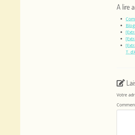
A lire 
Comm
Blog
[Ext
[Ext
[Extr
T. d
La
Votre adr
Comment