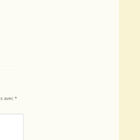
és avec
*