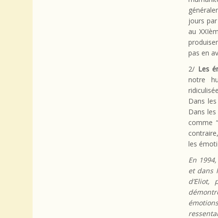
généralem
jours par
au XXIèm
produisen
pas en av
2/
Les é
notre h
ridiculis
Dans les
Dans les 
comme “s
contrair
les émoti
En 1994,
et dans 
d’Eliot,
démontr
émotions
ressenta