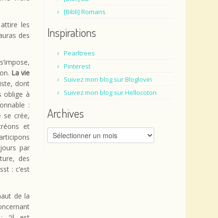
[Bibli] Romans
ttire les
Inspirations
 auras des
Pearltrees
 s’impose,
Pinterest
ion.
La vie
Suivez mon blog sur Bloglovin
iste, dont
Suivez mon blog sur Hellocoton
 oblige à
onnable :
Archives
 se crée,
créons et
Archives
articipons
jours par
ture, des
st : c’est
haut de la
oncernant
: “i
l est