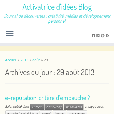
Activatrice d'idées Blog
Journal de découvertes : créativité, médias et développement
personnel.
Passer
au
contenu
Accueil
»
2013
»
août
»
29
Archives du jour :
29 août 2013
e-reputation, critère d’embauche ?
Billet publié dans
et taggé avec
Carrière
e-Marketing
Mes opinions
e-marketing viral & buzz
emploi
Internet
management