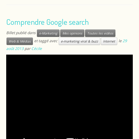
Comprendre Google search
Billet publié dans
e-Marketing
Mes opinions
Toutes les vidéos
et taggé avec
le
29
Web & Médias
e-marketing viral & buzz
Internet
août 2013
par
Cécile