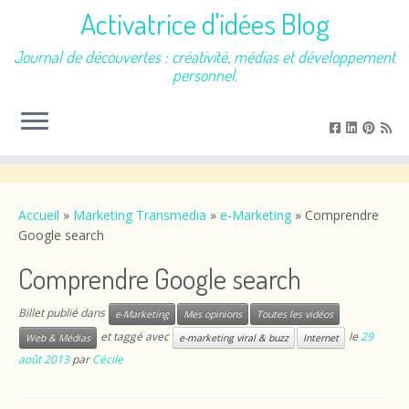
Activatrice d'idées Blog
Journal de découvertes : créativité, médias et développement
personnel.
Passer
au
contenu
Accueil
»
Marketing Transmedia
»
e-Marketing
»
Comprendre
Google search
Comprendre Google search
Billet publié dans
e-Marketing
Mes opinions
Toutes les vidéos
et taggé avec
le
29
Web & Médias
e-marketing viral & buzz
Internet
août 2013
par
Cécile