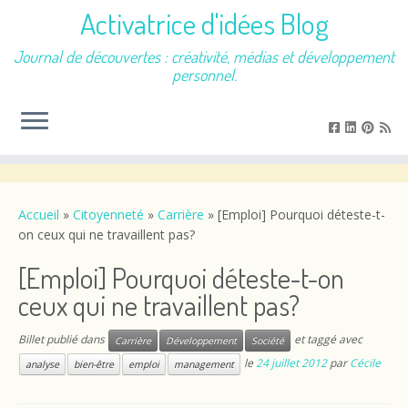
Activatrice d'idées Blog
Journal de découvertes : créativité, médias et développement
personnel.
Passer
au
contenu
Accueil
»
Citoyenneté
»
Carrière
»
[Emploi] Pourquoi déteste-t-
on ceux qui ne travaillent pas?
[Emploi] Pourquoi déteste-t-on
ceux qui ne travaillent pas?
Billet publié dans
et taggé avec
Carrière
Développement
Société
le
24 juillet 2012
par
Cécile
analyse
bien-être
emploi
management