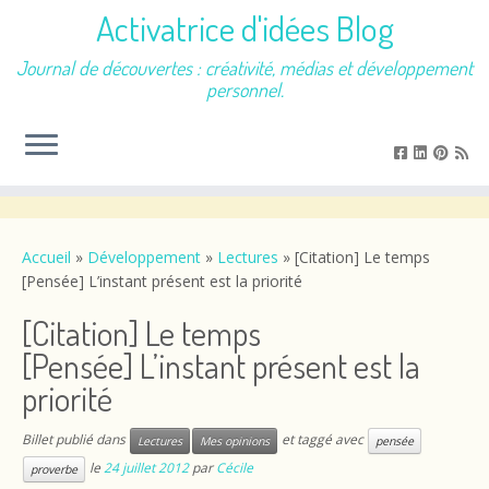
Activatrice d'idées Blog
Journal de découvertes : créativité, médias et développement
personnel.
Passer
au
contenu
Accueil
»
Développement
»
Lectures
»
[Citation] Le temps
[Pensée] L’instant présent est la priorité
[Citation] Le temps
[Pensée] L’instant présent est la
priorité
Billet publié dans
et taggé avec
Lectures
Mes opinions
pensée
le
24 juillet 2012
par
Cécile
proverbe