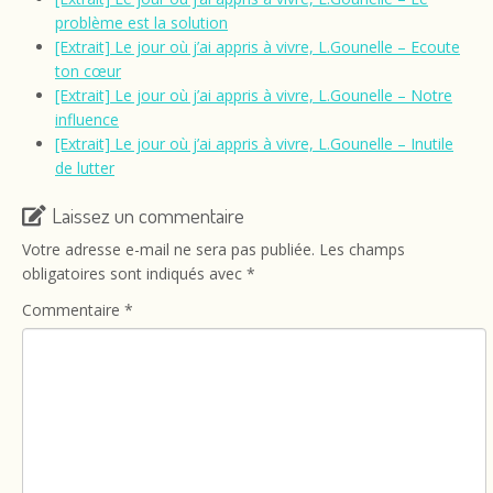
problème est la solution
[Extrait] Le jour où j’ai appris à vivre, L.Gounelle – Ecoute
ton cœur
[Extrait] Le jour où j’ai appris à vivre, L.Gounelle – Notre
influence
[Extrait] Le jour où j’ai appris à vivre, L.Gounelle – Inutile
de lutter
Laissez un commentaire
Votre adresse e-mail ne sera pas publiée.
Les champs
obligatoires sont indiqués avec
*
Commentaire
*