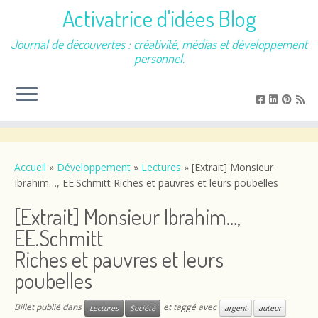
Activatrice d'idées Blog
Journal de découvertes : créativité, médias et développement
personnel.
Passer
au
contenu
Accueil
»
Développement
»
Lectures
»
[Extrait] Monsieur
Ibrahim…, EE.Schmitt Riches et pauvres et leurs poubelles
[Extrait] Monsieur Ibrahim…,
EE.Schmitt
Riches et pauvres et leurs
poubelles
Billet publié dans
et taggé avec
Lectures
Société
argent
auteur