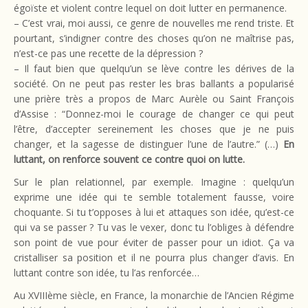
égoïste et violent contre lequel on doit lutter en permanence.
– C’est vrai, moi aussi, ce genre de nouvelles me rend triste. Et
pourtant, s’indigner contre des choses qu’on ne maîtrise pas,
n’est-ce pas une recette de la dépression ?
– Il faut bien que quelqu’un se lève contre les dérives de la
société. On ne peut pas rester les bras ballants a popularisé
une prière très a propos de Marc Aurèle ou Saint François
d’Assise : “Donnez-moi le courage de changer ce qui peut
l’être, d’accepter sereinement les choses que je ne puis
changer, et la sagesse de distinguer l’une de l’autre.” (…)
En
luttant, on renforce souvent ce contre quoi on lutte.
Sur le plan relationnel, par exemple.
Imagine : quelqu’un
exprime une idée qui te semble totalement fausse, voire
choquante. Si tu t’opposes à lui et attaques son idée, qu’est-ce
qui va se passer ? Tu vas le vexer, donc tu l’obliges à défendre
son point de vue pour éviter de passer pour un idiot. Ça va
cristalliser sa position et il ne pourra plus changer d’avis. En
luttant contre son idée, tu l’as renforcée…
Au XVIIIème siècle, en France, la monarchie de l’Ancien Régime