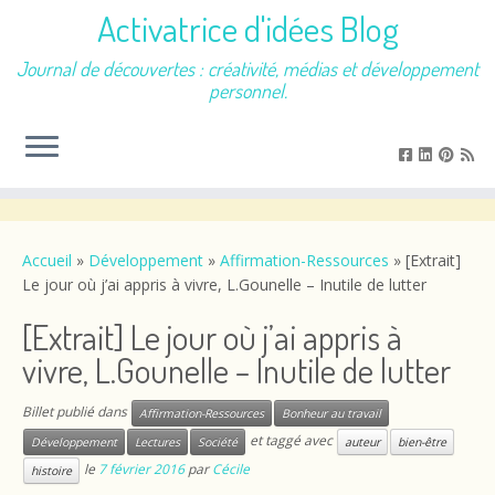
Activatrice d'idées Blog
Journal de découvertes : créativité, médias et développement
personnel.
Passer
au
contenu
Accueil
»
Développement
»
Affirmation-Ressources
»
[Extrait]
Le jour où j’ai appris à vivre, L.Gounelle – Inutile de lutter
[Extrait] Le jour où j’ai appris à
vivre, L.Gounelle – Inutile de lutter
Billet publié dans
Affirmation-Ressources
Bonheur au travail
et taggé avec
Développement
Lectures
Société
auteur
bien-être
le
7 février 2016
par
Cécile
histoire