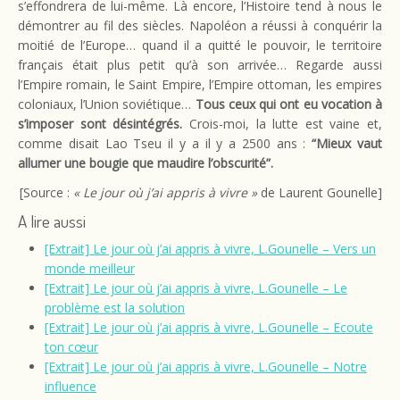
s’effondrera de lui-même. Là encore, l’Histoire tend à nous le
démontrer au fil des siècles. Napoléon a réussi à conquérir la
moitié de l’Europe… quand il a quitté le pouvoir, le territoire
français était plus petit qu’à son arrivée… Regarde aussi
l’Empire romain, le Saint Empire, l’Empire ottoman, les empires
coloniaux, l’Union soviétique…
Tous ceux qui ont eu vocation à
s’imposer sont désintégrés.
Crois-moi, la lutte est vaine et,
comme disait Lao Tseu il y a il y a 2500 ans :
“Mieux vaut
allumer une bougie que maudire l’obscurité”.
[Source :
« Le jour où j’ai appris à vivre »
de Laurent Gounelle]
A lire aussi
[Extrait] Le jour où j’ai appris à vivre, L.Gounelle – Vers un
monde meilleur
[Extrait] Le jour où j’ai appris à vivre, L.Gounelle – Le
problème est la solution
[Extrait] Le jour où j’ai appris à vivre, L.Gounelle – Ecoute
ton cœur
[Extrait] Le jour où j’ai appris à vivre, L.Gounelle – Notre
influence