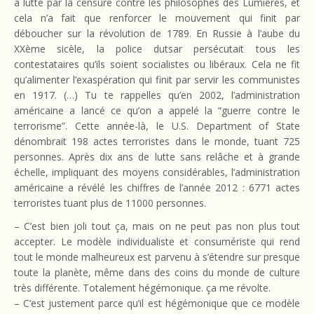
a lutté par la censure contre les philosophes des Lumières, et
cela n’a fait que renforcer le mouvement qui finit par
déboucher sur la révolution de 1789. En Russie à l’aube du
XXème sicèle, la police dutsar persécutait tous les
contestataires qu’ils soient socialistes ou libéraux. Cela ne fit
qu’alimenter l’exaspération qui finit par servir les communistes
en 1917. (…) Tu te rappelles qu’en 2002, l’administration
américaine a lancé ce qu’on a appelé la “guerre contre le
terrorisme”. Cette année-là, le U.S. Department of State
dénombrait 198 actes terroristes dans le monde, tuant 725
personnes. Après dix ans de lutte sans relâche et à grande
échelle, impliquant des moyens considérables, l’administration
américaine a révélé les chiffres de l’année 2012 : 6771 actes
terroristes tuant plus de 11000 personnes.
– C’est bien joli tout ça, mais on ne peut pas non plus tout
accepter. Le modèle individualiste et consumériste qui rend
tout le monde malheureux est parvenu à s’étendre sur presque
toute la planète, même dans des coins du monde de culture
très différente. Totalement hégémonique. ça me révolte.
– C’est justement parce qu’il est hégémonique que ce modèle