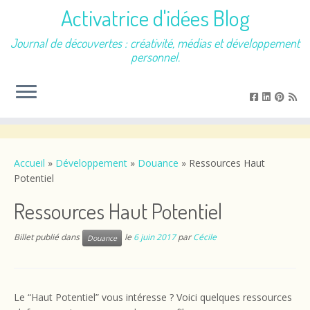
Activatrice d'idées Blog
Journal de découvertes : créativité, médias et développement
personnel.
Passer
au
contenu
Accueil
»
Développement
»
Douance
»
Ressources Haut
Potentiel
Ressources Haut Potentiel
Billet publié dans
le
6 juin 2017
par
Cécile
Douance
Le “Haut Potentiel” vous intéresse ? Voici quelques ressources