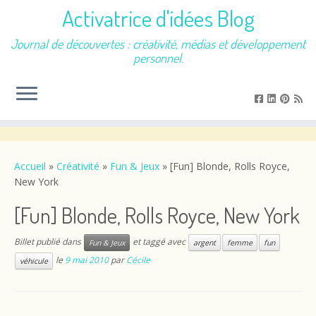
Activatrice d'idées Blog
Journal de découvertes : créativité, médias et développement
personnel.
Passer
au
contenu
Accueil
»
Créativité
»
Fun & Jeux
»
[Fun] Blonde, Rolls Royce,
New York
[Fun] Blonde, Rolls Royce, New York
Billet publié dans
et taggé avec
Fun & Jeux
argent
femme
fun
le
9 mai 2010
par
Cécile
véhicule