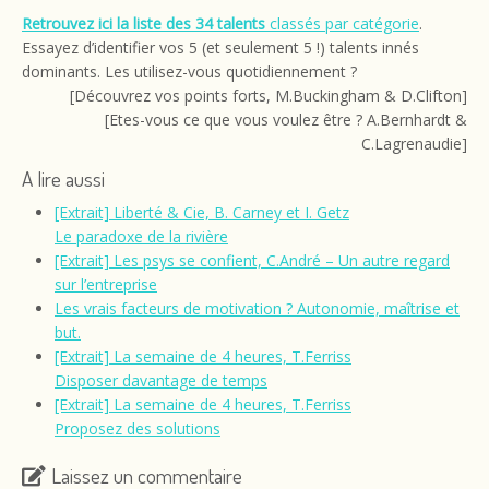
Retrouvez ici la liste des 34 talents
classés par catégorie
.
Essayez d’identifier vos 5 (et seulement 5 !) talents innés
dominants. Les utilisez-vous quotidiennement ?
[Découvrez vos points forts, M.Buckingham & D.Clifton]
[Etes-vous ce que vous voulez être ? A.Bernhardt &
C.Lagrenaudie]
A lire aussi
[Extrait] Liberté & Cie, B. Carney et I. Getz
Le paradoxe de la rivière
[Extrait] Les psys se confient, C.André – Un autre regard
sur l’entreprise
Les vrais facteurs de motivation ? Autonomie, maîtrise et
but.
[Extrait] La semaine de 4 heures, T.Ferriss
Disposer davantage de temps
[Extrait] La semaine de 4 heures, T.Ferriss
Proposez des solutions
Laissez un commentaire