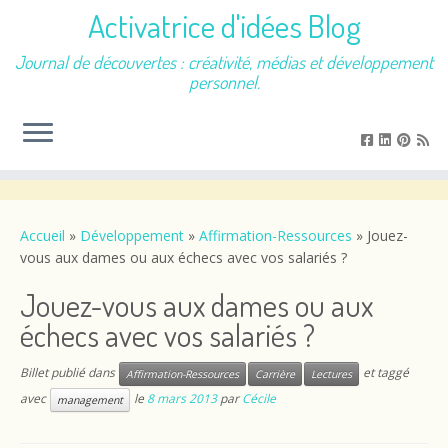
Activatrice d'idées Blog
Journal de découvertes : créativité, médias et développement
personnel.
Passer
au
contenu
Accueil
»
Développement
»
Affirmation-Ressources
»
Jouez-
vous aux dames ou aux échecs avec vos salariés ?
Jouez-vous aux dames ou aux
échecs avec vos salariés ?
Billet publié dans
et taggé
Affirmation-Ressources
Carrière
Lectures
avec
le
8 mars 2013
par
Cécile
management