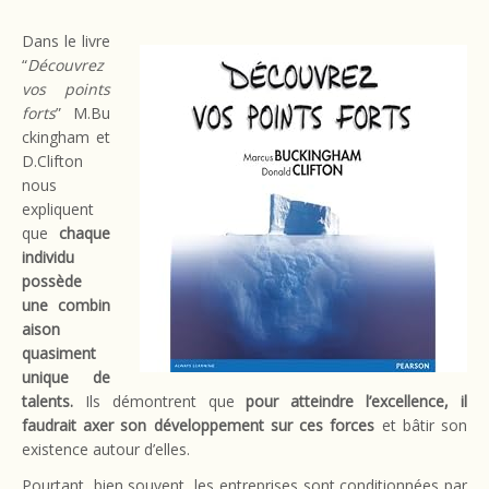
Dans le livre
“
Découvrez
vos points
forts
” M.Bu
ckingham et
D.Clifton
nous
expliquent
que
chaque
individu
possède
une combin
aison
quasiment
unique de
talents.
Ils démontrent que
pour atteindre l’excellence, il
faudrait axer son développement sur ces forces
et bâtir son
existence autour d’elles.
Pourtant, bien souvent, les entreprises sont conditionnées par