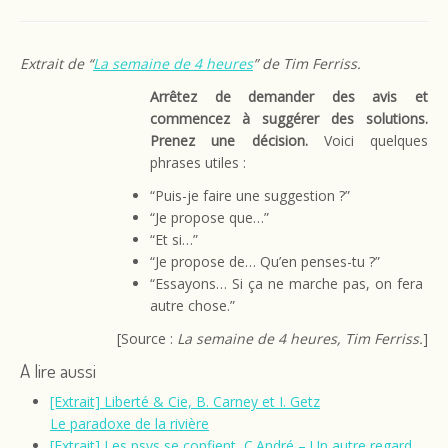
Extrait de “
La semaine de 4 heures
” de Tim Ferriss.
Arrêtez de demander des avis et
commencez à suggérer des solutions.
Prenez une décision.
Voici quelques
phrases utiles :
“Puis-je faire une suggestion ?”
“Je propose que…”
“Et si…”
“Je propose de… Qu’en penses-tu ?”
“Essayons… Si ça ne marche pas, on fera
autre chose.”
[Source :
La semaine de 4 heures, Tim Ferriss.
]
A lire aussi
[Extrait] Liberté & Cie, B. Carney et I. Getz
Le paradoxe de la rivière
[Extrait] Les psys se confient, C.André – Un autre regard