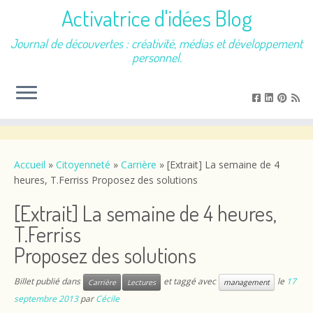
Activatrice d'idées Blog
Journal de découvertes : créativité, médias et développement
personnel.
Passer
au
contenu
Accueil
»
Citoyenneté
»
Carrière
»
[Extrait] La semaine de 4
heures, T.Ferriss Proposez des solutions
[Extrait] La semaine de 4 heures,
T.Ferriss
Proposez des solutions
Billet publié dans
et taggé avec
le
17
Carrière
Lectures
management
septembre 2013
par
Cécile