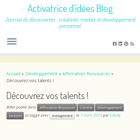
Activatrice d'idées Blog
Journal de découvertes : créativité, médias et développement
personnel.
Passer
au
contenu
Accueil
»
Développement
»
Affirmation-Ressources
»
Découvrez vos talents !
Découvrez vos talents !
Billet publié dans
Affirmation-Ressources
Carrière
Développement
et taggé avec
le
7 mars 2013
par
Cécile
Lectures
management