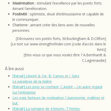
Maximisation
: stimulant l’excellence par les points forts.
Aimant l’amélioration.
Positivité
: optimiste, doué d’enthousiasme et capable de
le communiquer.
Charisme
: aimant créer des liens avec de nouvelles
personnes.
[Découvrez vos points forts, M.Buckingham & D.Clifton]
[Le test sur www.strengthsfinder.com (code d’accès dans le
livre)]
[Etes-vous ce que vous voulez être ? A.Bernhardt &
C.Lagrenaudie]
A lire aussi
[Extrait] Liberté & Cie, B. Carney et I. Getz
Le paradoxe de la rivière
[Extrait] Les psys se confient, C.André – Un autre regard
sur l’entreprise
Les vrais facteurs de motivation ? Autonomie, maîtrise et
but.
[Extrait] La semaine de 4 heures, T.Ferriss