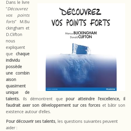
Dans le livre
“
Découvrez
vos points
forts
” M.Bu
ckingham et
D.Clifton
nous
expliquent
que
chaque
individu
possède
une combin
aison
quasiment
unique de
talents.
Ils démontrent que
pour atteindre l’excellence, il
faudrait axer son développement sur ces forces
et bâtir son
existence autour d’elles.
Pour découvrir ses talents
, les questions suivantes peuvent
aider :