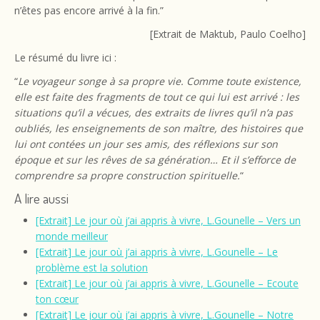
n’êtes pas encore arrivé à la fin.”
[Extrait de Maktub, Paulo Coelho]
Le résumé du livre ici :
“
Le voyageur songe à sa propre vie. Comme toute existence,
elle est faite des fragments de tout ce qui lui est arrivé : les
situations qu’il a vécues, des extraits de livres qu’il n’a pas
oubliés, les enseignements de son maître, des histoires que
lui ont contées un jour ses amis, des réflexions sur son
époque et sur les rêves de sa génération… Et il s’efforce de
comprendre sa propre construction spirituelle.
“
A lire aussi
[Extrait] Le jour où j’ai appris à vivre, L.Gounelle – Vers un
monde meilleur
[Extrait] Le jour où j’ai appris à vivre, L.Gounelle – Le
problème est la solution
[Extrait] Le jour où j’ai appris à vivre, L.Gounelle – Ecoute
ton cœur
[Extrait] Le jour où j’ai appris à vivre, L.Gounelle – Notre