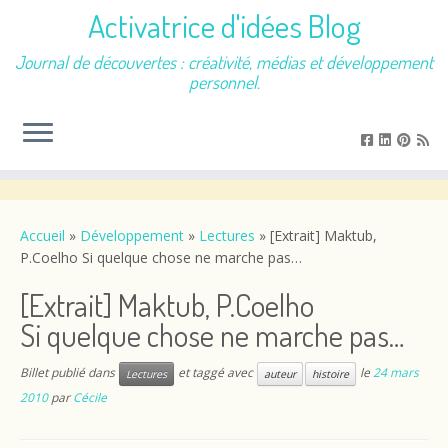
Activatrice d'idées Blog
Journal de découvertes : créativité, médias et développement
personnel.
Passer
au
contenu
Accueil
»
Développement
»
Lectures
»
[Extrait] Maktub,
P.Coelho Si quelque chose ne marche pas…
[Extrait] Maktub, P.Coelho
Si quelque chose ne marche pas…
Billet publié dans
et taggé avec
le
24 mars
Lectures
auteur
histoire
2010
par
Cécile