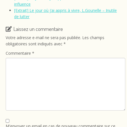
influence
[Extrait] Le jour où j’ai appris à vivre, L.Gounelle – Inutile
de lutter
Laissez un commentaire
Votre adresse e-mail ne sera pas publiée.
Les champs
obligatoires sont indiqués avec
*
Commentaire
*
M'envoyer un email en cas de nouveau commentaire sur ce