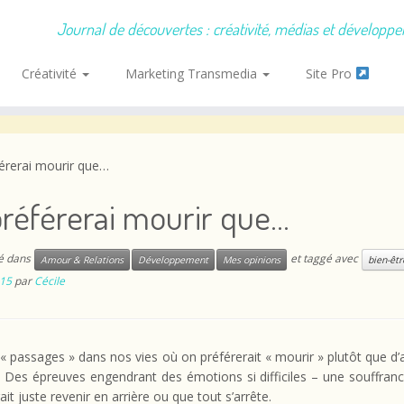
Journal de découvertes : créativité, médias et développ
Créativité
Marketing Transmedia
Site Pro
férerai mourir que…
préférerai mourir que…
ié dans
et taggé avec
Amour & Relations
Développement
Mes opinions
bien-êtr
015
par
Cécile
s « passages » dans nos vies où on préférerait « mourir » plutôt que d’a
. Des épreuves engendrant des émotions si difficiles – une souffran
ait juste revenir en arrière ou que tout s’arrête.