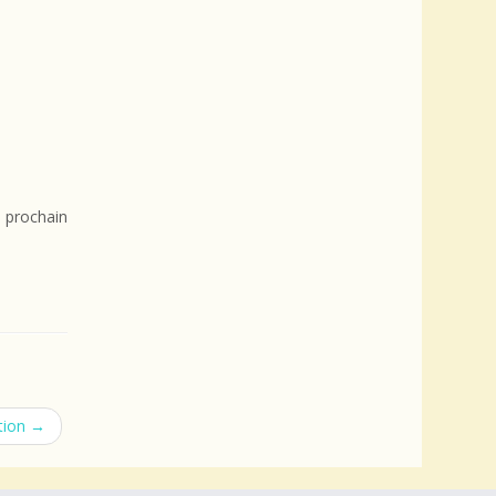
 prochain
stion
→