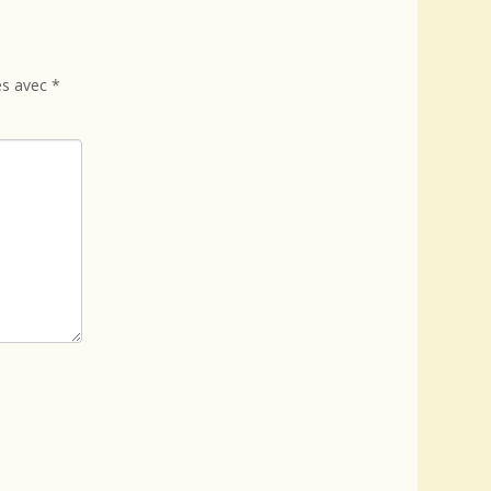
és avec
*