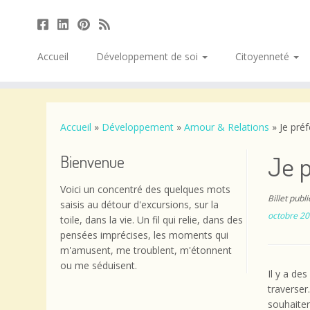
Accueil
Développement de soi
Citoyenneté
Passer
au
contenu
Accueil
»
Développement
»
Amour & Relations
»
Je pré
Je 
Bienvenue
Voici un concentré des quelques mots
Billet publ
saisis au détour d'excursions, sur la
octobre 2
toile, dans la vie. Un fil qui relie, dans des
pensées imprécises, les moments qui
m'amusent, me troublent, m'étonnent
ou me séduisent.
Il y a de
traverser
souhaiter