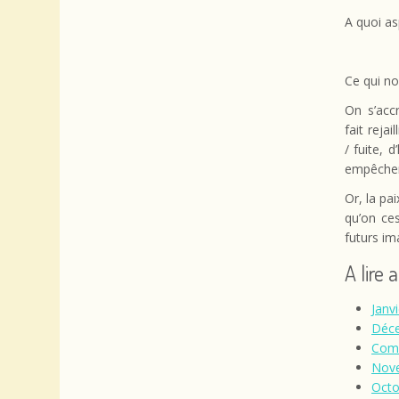
A quoi as
Ce qui n
On s’acc
fait reja
/ fuite, 
empêchen
Or, la pa
qu’on ce
futurs im
A lire 
Janvi
Déce
Comm
Nove
Octo