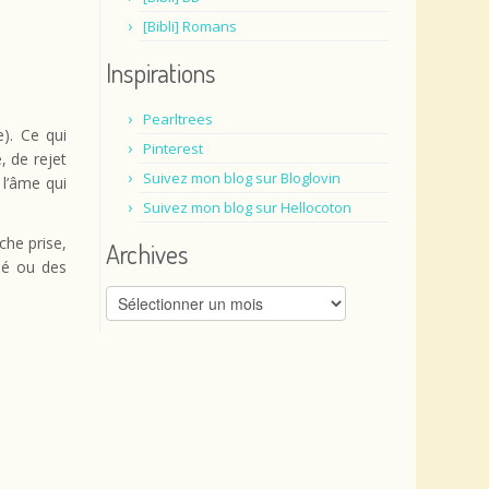
[Bibli] Romans
Inspirations
Pearltrees
). Ce qui
Pinterest
, de rejet
Suivez mon blog sur Bloglovin
 l’âme qui
Suivez mon blog sur Hellocoton
che prise,
Archives
sé ou des
Archives