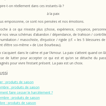
pire-t-on réellement dans ces instants-là ?
à la paix
ous empoisonne, ce sont nos pensées et nos émotions.
roche à ce qui n’existe plus (chose, expérience, croyance, personne
illir nos vieux schémas d’abandon / dépendance, de trahison / contrôle
d’humiliation / masochiste, d’injustice / rigide (cf. « les 5 blessures de
t d’être soi-même » de Lise Bourbeau).
ix s’acquiert dans le calme et par l’Amour. La paix s’atteint quand on lâ
sse de lutter pour accepter ce qui est et qu’on se détache du pas
aginés pour vivre l’instant présent. La paix est un choix.
aussi
er : produits de saison
mbre : produits de saison
ent faire cesser le harcèlement ?
mbre : produits de saison
bre : produits de saison