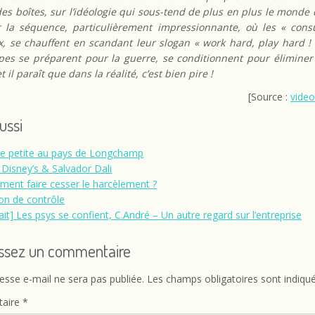
es boîtes, sur l’idéologie qui sous-tend de plus en plus le monde 
r la séquence, particulièrement impressionnante, où les « consu
x, se chauffent en scandant leur slogan « work hard, play hard 
pes se préparent pour la guerre, se conditionnent pour éliminer 
 il paraît que dans la réalité, c’est bien pire !
[Source :
vide
aussi
e petite au pays de Longchamp
 Disney’s & Salvador Dali
ent faire cesser le harcèlement ?
ion de contrôle
rait] Les psys se confient, C.André – Un autre regard sur l’entreprise
issez un commentaire
esse e-mail ne sera pas publiée.
Les champs obligatoires sont indiqu
aire
*