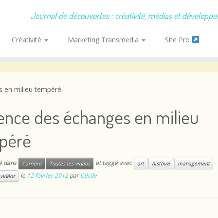
Journal de découvertes : créativité, médias et développ
Créativité
Marketing Transmedia
Site Pro
s en milieu tempéré
ence des échanges en milieu
péré
ié dans
et taggé avec
Carrière
Toutes les vidéos
art
histoire
management
le
12 février 2012
par
Cécile
 vidéos