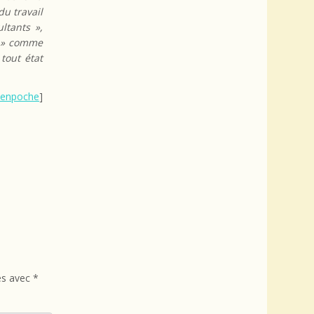
du travail
ltants »,
! » comme
tout état
oenpoche
]
és avec
*