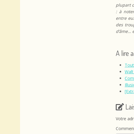
plupart d
: à note
entre eu
des trou
d’âme… et
A lire 
Tout
Walt
Comm
Illus
[Ext
La
Votre adr
Comment