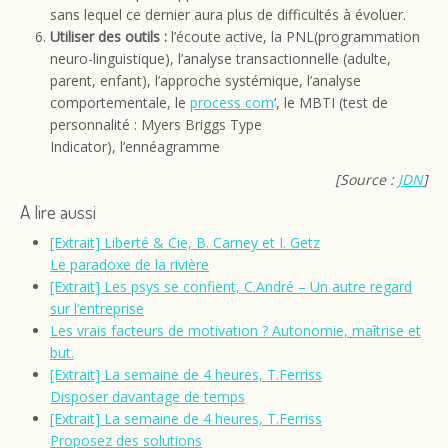
sans lequel ce dernier aura plus de difficultés à évoluer.
Utiliser des outils :
l’écoute active, la PNL(programmation
neuro-linguistique), l’analyse transactionnelle (adulte,
parent, enfant), l’approche systémique, l’analyse
comportementale, le
process com
‘, le MBTI (test de
personnalité : Myers Briggs Type
Indicator), l’ennéagramme
[Source :
JDN
]
A lire aussi
[Extrait] Liberté & Cie, B. Carney et I. Getz
Le paradoxe de la rivière
[Extrait] Les psys se confient, C.André – Un autre regard
sur l’entreprise
Les vrais facteurs de motivation ? Autonomie, maîtrise et
but.
[Extrait] La semaine de 4 heures, T.Ferriss
Disposer davantage de temps
[Extrait] La semaine de 4 heures, T.Ferriss
Proposez des solutions