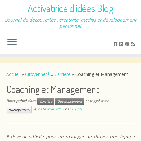
Activatrice d'idées Blog
Journal de découvertes : créativité, médias et développement
personnel.
Passer
au
contenu
Accueil
»
Citoyenneté
»
Carrière
»
Coaching et Management
Coaching et Management
Billet publié dans
et taggé avec
Carrière
Développement
le
23 février 2012
par
Cécile
management
Il devient difficile pour un manager de diriger une équipe