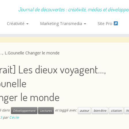
Journal de découvertes : créativité, médias et développ
Créativité
Marketing Transmedia
Site Pro
t…, L.Gounelle Changer le monde
rait] Les dieux voyagent…,
ounelle
nger le monde
ié dans
et taggé avec
Développement
Lectures
auteur
bien-être
citation
hi
13
par
Cécile