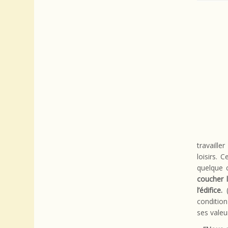
travaill
loisirs. 
quelque 
coucher l
l’édifice.
condition
ses valeu