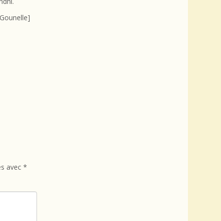
dhi.
 Gounelle]
és avec
*