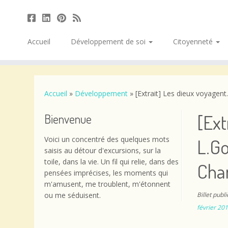
Accueil
Développement de soi
Citoyenneté
Passer
au
contenu
Accueil
»
Développement
»
[Extrait] Les dieux voyagen
[Ext
Bienvenue
Voici un concentré des quelques mots
L.G
saisis au détour d'excursions, sur la
toile, dans la vie. Un fil qui relie, dans des
Cha
pensées imprécises, les moments qui
m'amusent, me troublent, m'étonnent
ou me séduisent.
Billet publ
février 20