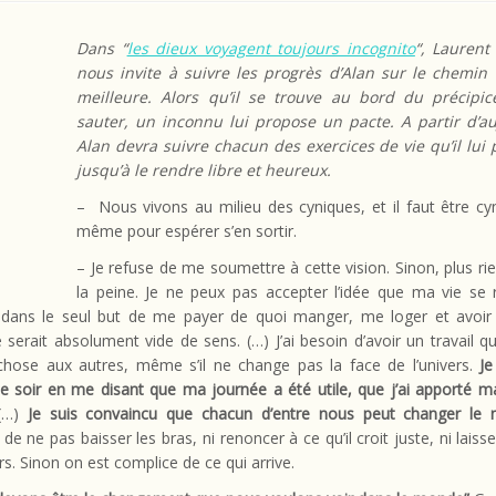
Dans “
les dieux voyagent toujours incognito
“, Laurent
nous invite à suivre les progrès d’Alan sur le chemin 
meilleure. Alors qu’il se trouve au bord du précipic
sauter, un inconnu lui propose un pacte. A partir d’au
Alan devra suivre chacun des exercices de vie qu’il lui
jusqu’à le rendre libre et heureux.
– Nous vivons au milieu des cyniques, et il faut être cy
même pour espérer s’en sortir.
– Je refuse de me soumettre à cette vision. Sinon, plus ri
la peine. Je ne peux pas accepter l’idée que ma vie se
er dans le seul but de me payer de quoi manger, me loger et avoir
Ce serait absolument vide de sens. (…) J’ai besoin d’avoir un travail q
chose aux autres, même s’il ne change pas la face de l’univers.
J
e soir en me disant que ma journée a été utile, que j’ai apporté m
(…)
Je suis convaincu que chacun d’entre nous peut changer le
 de ne pas baisser les bras, ni renoncer à ce qu’il croit juste, ni laiss
rs. Sinon on est complice de ce qui arrive.