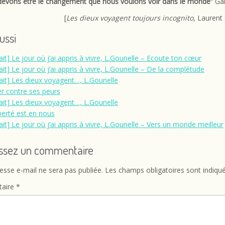
evons être le changement que nous voulons voir dans le monde”
Gan
[
Les dieux voyagent toujours incognito
, Laurent
aussi
ait] Le jour où j’ai appris à vivre, L.Gounelle – Ecoute ton cœur
ait] Le jour où j’ai appris à vivre, L.Gounelle – De la complétude
rait] Les dieux voyagent…, L.Gounelle
er contre ses peurs
rait] Les dieux voyagent…, L.Gounelle
iberté est en nous
ait] Le jour où j’ai appris à vivre, L.Gounelle – Vers un monde meilleur
issez un commentaire
esse e-mail ne sera pas publiée.
Les champs obligatoires sont indiqu
aire
*