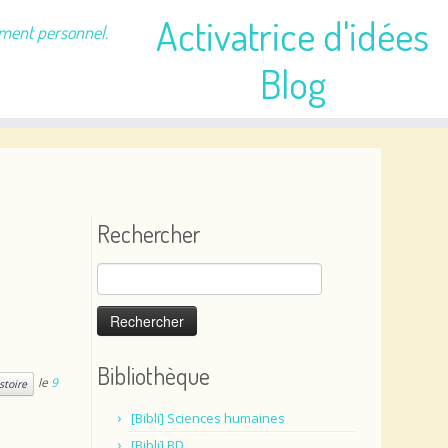
Activatrice d'idées
ement personnel.
Blog
Rechercher
Rechercher :
Bibliothèque
le
9
stoire
[Bibli] Sciences humaines
[Bibli] BD