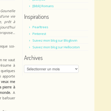
[Bibli] Romans
 Gounelle
Inspirations
d’une vie
e, prêt à
jourd’hui
Pearltrees
 propose…
Pinterest
Suivez mon blog sur Bloglovin
nique soi-
Suivez mon blog sur Hellocoton
Archives
en ne vaut
 résume à
Archives
 quelques
ui apporte
e veux me
a pierre à
 monde.
A
er bafouer