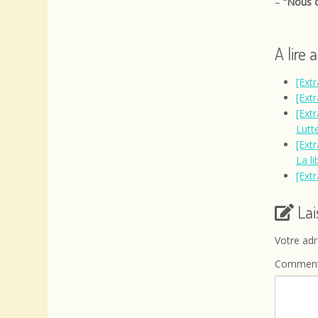
–
“Nous d
A lire 
[Extr
[Extr
[Ext
Lutt
[Ext
La l
[Extr
La
Votre adr
Comment