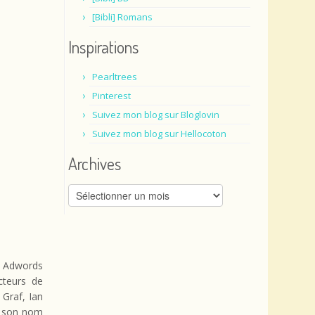
[Bibli] Romans
Inspirations
Pearltrees
Pinterest
Suivez mon blog sur Bloglovin
Suivez mon blog sur Hellocoton
Archives
Archives
e Adwords
cteurs de
 Graf, Ian
it son nom