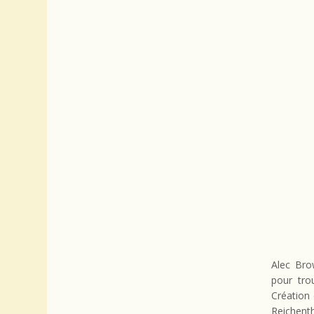
Alec Bro
pour tro
Création 
Reichenth