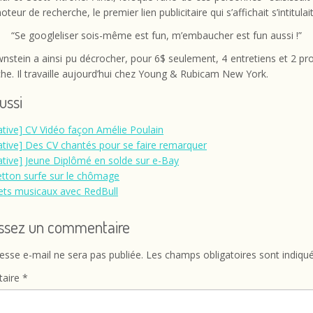
teur de recherche, le premier lien publicitaire qui s’affichait s’intitulait
“Se googleliser sois-même est fun, m’embaucher est fun aussi !”
nstein a ainsi pu décrocher, pour 6$ seulement, 4 entretiens et 2 pr
e. Il travaille aujourd’hui chez Young & Rubicam New York.
aussi
tiative] CV Vidéo façon Amélie Poulain
tiative] Des CV chantés pour se faire remarquer
tiative] Jeune Diplômé en solde sur e-Bay
tton surfe sur le chômage
ts musicaux avec RedBull
issez un commentaire
esse e-mail ne sera pas publiée.
Les champs obligatoires sont indiqu
aire
*