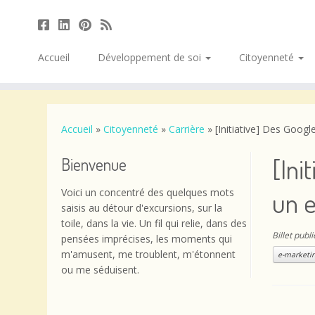
Accueil
Développement de soi
Citoyenneté
Passer
au
contenu
Accueil
»
Citoyenneté
»
Carrière
»
[Initiative] Des Goog
[Ini
Bienvenue
Voici un concentré des quelques mots
un 
saisis au détour d'excursions, sur la
toile, dans la vie. Un fil qui relie, dans des
Billet publ
pensées imprécises, les moments qui
m'amusent, me troublent, m'étonnent
e-marketi
ou me séduisent.