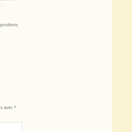
 :
opositions
és avec
*