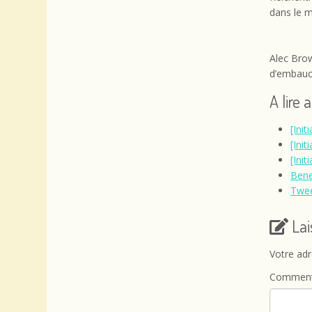
dans le mo
Alec Brow
d’embauch
A lire 
[Ini
[Ini
[Ini
Bene
Twee
La
Votre adr
Comment