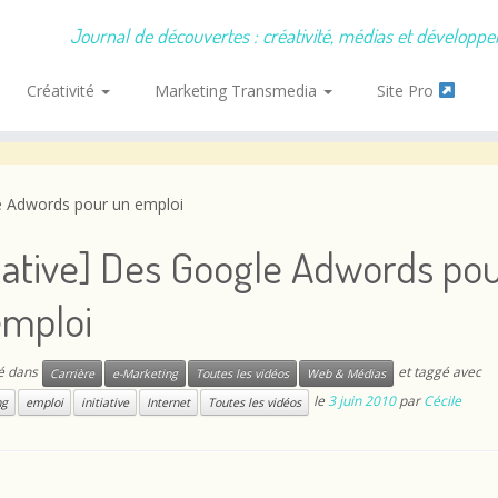
Journal de découvertes : créativité, médias et développ
Créativité
Marketing Transmedia
Site Pro
le Adwords pour un emploi
tiative] Des Google Adwords po
emploi
ié dans
et taggé avec
Carrière
e-Marketing
Toutes les vidéos
Web & Médias
le
3 juin 2010
par
Cécile
ng
emploi
initiative
Internet
Toutes les vidéos