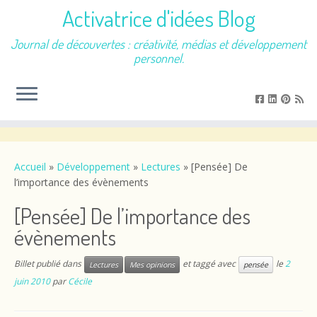
Activatrice d'idées Blog
Journal de découvertes : créativité, médias et développement
personnel.
Passer
au
contenu
Accueil
»
Développement
»
Lectures
»
[Pensée] De
l’importance des évènements
[Pensée] De l’importance des
évènements
Billet publié dans
et taggé avec
le
2
Lectures
Mes opinions
pensée
juin 2010
par
Cécile