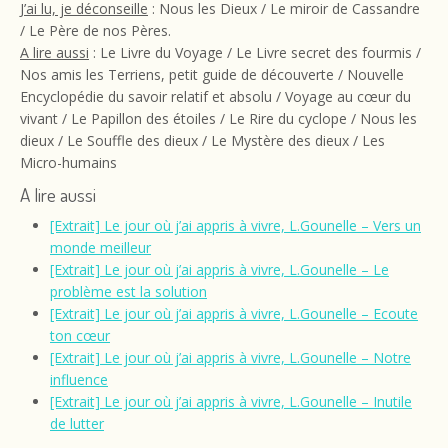
J’ai lu, je déconseille
: Nous les Dieux / Le miroir de Cassandre
/ Le Père de nos Pères.
A lire aussi
: Le Livre du Voyage / Le Livre secret des fourmis /
Nos amis les Terriens, petit guide de découverte / Nouvelle
Encyclopédie du savoir relatif et absolu / Voyage au cœur du
vivant / Le Papillon des étoiles / Le Rire du cyclope / Nous les
dieux / Le Souffle des dieux / Le Mystère des dieux / Les
Micro-humains
A lire aussi
[Extrait] Le jour où j’ai appris à vivre, L.Gounelle – Vers un
monde meilleur
[Extrait] Le jour où j’ai appris à vivre, L.Gounelle – Le
problème est la solution
[Extrait] Le jour où j’ai appris à vivre, L.Gounelle – Ecoute
ton cœur
[Extrait] Le jour où j’ai appris à vivre, L.Gounelle – Notre
influence
[Extrait] Le jour où j’ai appris à vivre, L.Gounelle – Inutile
de lutter