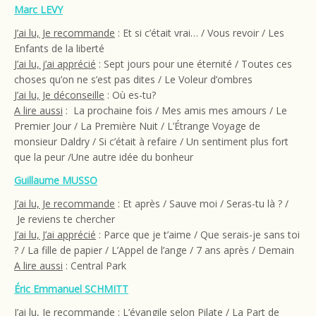
Marc LEVY
J’ai lu, Je recommande
: Et si c’était vrai… / Vous revoir / Les
Enfants de la liberté
J’ai lu, j’ai apprécié
: Sept jours pour une éternité / Toutes ces
choses qu’on ne s’est pas dites / Le Voleur d’ombres
J’ai lu, Je déconseille
: Où es-tu?
A lire aussi
: La prochaine fois / Mes amis mes amours / Le
Premier Jour / La Première Nuit / L’Étrange Voyage de
monsieur Daldry / Si c’était à refaire / Un sentiment plus fort
que la peur /Une autre idée du bonheur
Guillaume MUSSO
J’ai lu, Je recommande
: Et après / Sauve moi / Seras-tu là ? /
Je reviens te chercher
J’ai lu, J’ai apprécié
: Parce que je t’aime / Que serais-je sans toi
? / La fille de papier / L’Appel de l’ange / 7 ans après / Demain
A lire aussi
: Central Park
Éric Emmanuel SCHMITT
J’ai lu, Je recommande
: L’évangile selon Pilate / La Part de