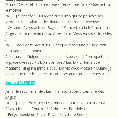
l’autre / Oscar et la dame rose / L’enfant de Noé / Odette tout
le monde
J’ai lu, J’ai apprécié
: Milarepa /Le sumo qui ne pouvait pas
grossir / M. Ibrahim et les fleurs du Coran / La Rêveuse
d’Ostende / Ulysse from Bagdad / Concerto à la Mémoire d’un
Ange / La Femme au miroir / Les Deux Messieurs de Bruxelles
/
J’ai lu, mais c’est particulier
: Lorsque j’étais une oeuvre d’art
/ La Secte des Egoïstes
A lire aussi
: Guignol aux pieds des Alpes / Les Perroquets de
la place d’Arezzo / L’Élixir d’amour / Les Dix Enfants que
madame Ming n’a jamais eus / Ma vie avec Mozart / Quand je
pense que Beethoven est mort alors que tant de crétins vivent
Bernard WERBER
J’ai lu, Je recommande
: Les Thanatonautes / L’empire des
Anges.
J’ai lu, J’ai apprécié
: Les Fourmis / Le Jour des Fourmis / La
Révolution des Fourmis / L’arbre des Possibles /
L’Encyclopédie du Savoir Relatif / L’Ultime Secret.