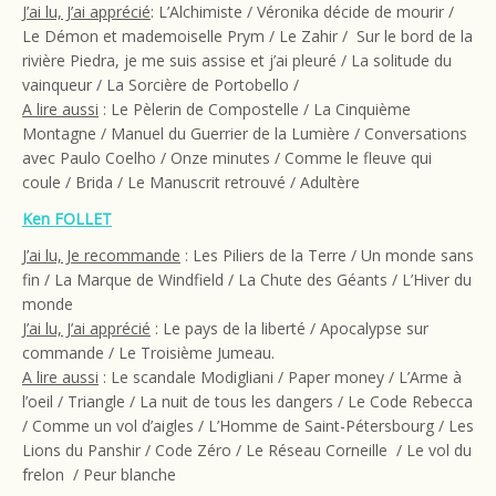
J’ai lu, J’ai apprécié
: L’Alchimiste / Véronika décide de mourir /
Le Démon et mademoiselle Prym / Le Zahir
/ Sur le bord de la
rivière Piedra, je me suis assise et j’ai pleuré / La solitude du
vainqueur / La Sorcière de Portobello /
A lire aussi
: Le Pèlerin de Compostelle / La Cinquième
Montagne / Manuel du Guerrier de la Lumière / Conversations
avec Paulo Coelho / Onze minutes / Comme le fleuve qui
coule / Brida / Le Manuscrit retrouvé / Adultère
Ken FOLLET
J’ai lu, Je recommande
: Les Piliers de la Terre / Un monde sans
fin / La Marque de Windfield / La Chute des Géants / L’Hiver du
monde
J’ai lu, J’ai apprécié
: Le pays de la liberté / Apocalypse sur
commande / Le Troisième Jumeau.
A lire aussi
: Le scandale Modigliani / Paper money / L’Arme à
l’oeil / Triangle / La nuit de tous les dangers / Le Code Rebecca
/ Comme un vol d’aigles / L’Homme de Saint-Pétersbourg / Les
Lions du Panshir / Code Zéro / Le Réseau Corneille / Le vol du
frelon / Peur blanche