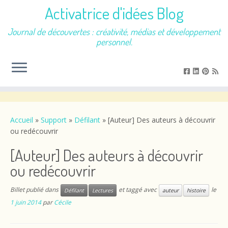
Activatrice d'idées Blog
Journal de découvertes : créativité, médias et développement
personnel.
Passer
au
contenu
Accueil
»
Support
»
Défilant
»
[Auteur] Des auteurs à découvrir
ou redécouvrir
[Auteur] Des auteurs à découvrir
ou redécouvrir
Billet publié dans
et taggé avec
le
Défilant
Lectures
auteur
histoire
1 juin 2014
par
Cécile