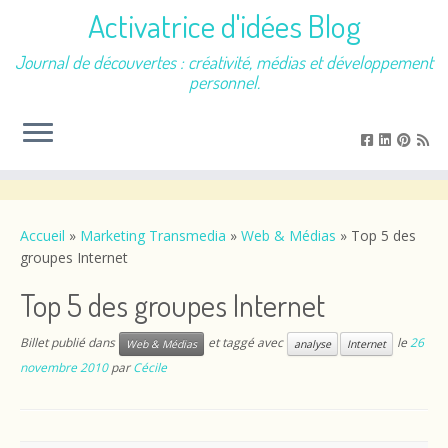
Activatrice d'idées Blog
Journal de découvertes : créativité, médias et développement
personnel.
Passer
au
contenu
Accueil
»
Marketing Transmedia
»
Web & Médias
»
Top 5 des
groupes Internet
Top 5 des groupes Internet
Billet publié dans
et taggé avec
le
26
Web & Médias
analyse
Internet
novembre 2010
par
Cécile