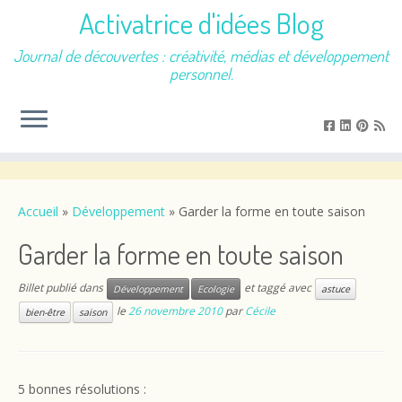
Activatrice d'idées Blog
Journal de découvertes : créativité, médias et développement
personnel.
Passer
au
contenu
Accueil
»
Développement
»
Garder la forme en toute saison
Garder la forme en toute saison
Billet publié dans
et taggé avec
Développement
Ecologie
astuce
le
26 novembre 2010
par
Cécile
bien-être
saison
5 bonnes résolutions :