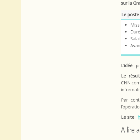
sur la Gr
Le poste
Missi
Duré
Sala
Avan
L’idée
: p
Le résult
CNN.com
informati
Par cont
l’opératio
Le site
:
h
A lire 