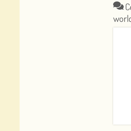
C
worl