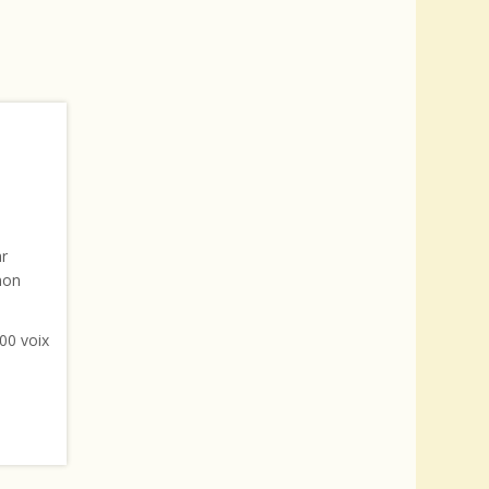
ar
non
00 voix