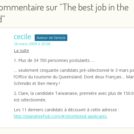
ommentaire sur “
The best job in the
d
”
cecile
Auteur de l’article
26 mars 2009 à 20:58
La suite
1. Plus de 34 700 personnes postulants …
… seulement cinquante candidats pré-sélectionné le 3 mars p
l’Office du tourisme du Queensland. Dont deux Français… Ma
Schmidin et Ben Henry !
2. Clare, la candidate Taïwanaise, première avec plus de 150.0
est sélectionnée.
Les 11 derniers candidats à découvrir à cette adresse :
http://islandreefjob.com/#/shortlisted-applicants