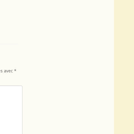
és avec
*