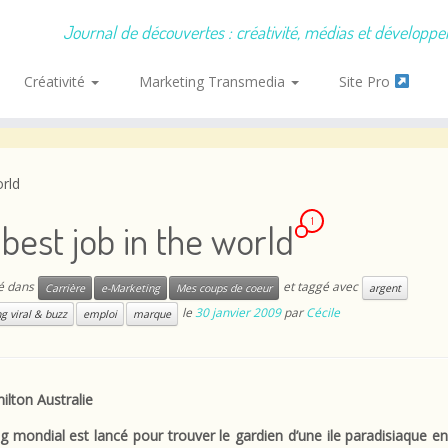
Journal de découvertes : créativité, médias et développ
Créativité
Marketing Transmedia
Site Pro
orld
1
best job in the world
ié dans
et taggé avec
Carrière
e-Marketing
Mes coups de coeur
argent
le
30 janvier 2009
par
Cécile
g viral & buzz
emploi
marque
g mondial est lancé pour trouver le gardien d’une ile paradisiaque en