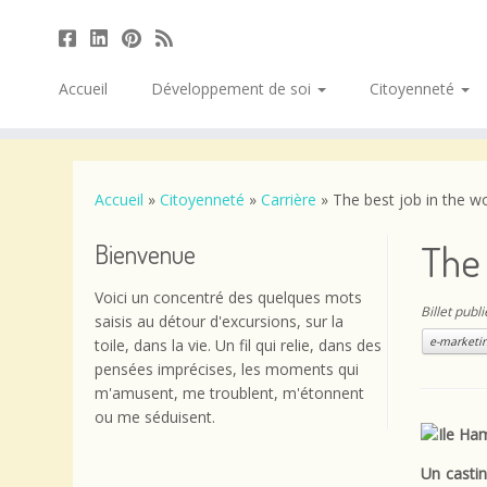
Accueil
Développement de soi
Citoyenneté
Passer
au
contenu
Accueil
»
Citoyenneté
»
Carrière
»
The best job in the w
The 
Bienvenue
Voici un concentré des quelques mots
Billet publ
saisis au détour d'excursions, sur la
e-marketin
toile, dans la vie. Un fil qui relie, dans des
pensées imprécises, les moments qui
m'amusent, me troublent, m'étonnent
ou me séduisent.
Un castin