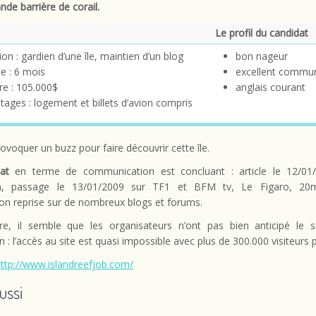
ande barrière de corail.
Le profil du candidat
on : gardien d’une île, maintien d’un blog
bon nageur
e : 6 mois
excellent commu
ire : 105.000$
anglais courant
tages : logement et billets d’avion compris
rovoquer un buzz pour faire découvrir cette île.
at
en terme de communication est concluant : article le 12/01
, passage le 13/01/2009 sur TF1 et BFM tv, Le Figaro, 20min
on reprise sur de nombreux blogs et forums.
re, il semble que les organisateurs n’ont pas bien anticipé le 
n : l’accès au site est quasi impossible avec plus de 300.000 visiteurs p
ttp://www.islandreefjob.com/
aussi